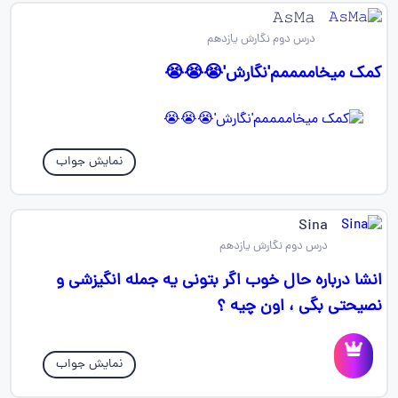
𝙰𝚜𝙼𝚊
درس دوم نگارش یازدهم
کمک میخاممممم'نگارش'😭😭😭
نمایش جواب
Sina
درس دوم نگارش یازدهم
انشا درباره حال خوب اگر بتونی یه جمله انگیزشی و
نصیحتی بگی ، اون چیه ؟
نمایش جواب