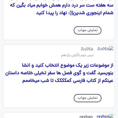
سه هفته ست سر درد دارم همش خوابم میاد بگین که
شمام اینجوری شدین((: نهاد را پیدا کنید
نمایش جواب
𝙰𝚜𝙼𝚊
درس دوم نگارش یازدهم
از موضوعات زیر یک موضوع انتخاب کنید و انشا
بنویسید گفت و گوی فصل ها سفر تخیلی خلاصه داستان
عینکم از کتاب فارسی کمکککک تا شب میخاممم
نمایش جواب
reyhon