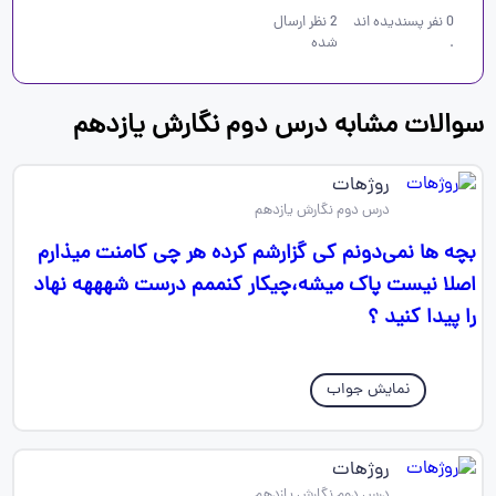
0
نفر پسندیده اند
2
نظر ارسال
.
شده
سوالات مشابه درس دوم نگارش یازدهم
روژهات
درس دوم نگارش یازدهم
بچه ها نمی‌دونم کی گزارشم کرده هر چی کامنت میذارم
اصلا نیست پاک میشه،چیکار کنممم درست شهههه نهاد
را پیدا کنید ؟
نمایش جواب
روژهات
درس دوم نگارش یازدهم