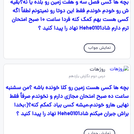
بچه ها کسی فصل سه و هفت زمین رو بلده یا نه؟بقیه
ش رو خودم خوندم فقط این دوتا رو نمیتونم لطفاً اگه
کسی هست بهم کمک کنه فردا ساعت ۱۰ صبح امتحان
ترم دارم شادHehe0101 نهاد را پیدا کنید ؟
نمایش جواب
روژهات
درس دوم نگارش یازدهم
بچه ها کسی هست زمین رو کلا خونده باشه ؟من سشنبه
ساعت ده صبح امتحان مجازی دارم و نخوندم صرفاً فقط
نهایی هارو خوندم،میشه کسی بیاد کمکم کنه؟(:بخدا
براش جبران میکنم شادHehe0101 نهاد را پیدا کنید ؟
نمایش جواب