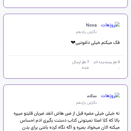
Nova
نگارش یازدهم
فک میکنم خیلی داغونیی💔
0
نفر پسندیده اند
7
نظر ارسال
.
شده
𝒶𝓁𝒾𝓂
نگارش یازدهم
نه خیلی خیلی مضره قبل از ضرر هاش انقد ضربان قلبتو میبره 
بالا که کلا اصلا نمیتونی کتاب دستت بگیری ادم احساس 
میکنه الان میخواد بمیره و اگه نگاه کرده باشی برای بدن 