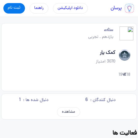
پرسان
ثبت نام
دانلود اپلیکیشن
راهنما
𝒶𝓁𝒾𝓂
یازدهم
.
تجربی
کمک یار
3070
امتیاز
18🕊19
1
6
دنبال کنندگان :
دنبال شده ها :
مشاهده
فعالیت ها