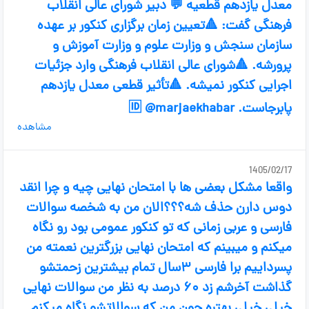
معدل یازدهم قطعیه 💬 دبیر شورای عالی انقلاب
فرهنگی گفت: 🔺️تعیین زمان برگزاری کنکور بر عهده
سازمان سنجش و وزارت علوم و وزارت آموزش و
پرورشه. 🔺️شورای عالی انقلاب فرهنگی وارد جزئیات
اجرایی کنکور نمیشه. 🔺️تأثیر قطعی معدل یازدهم
پابرجاست. 🆔 @marjaekhabar
مشاهده
1405/02/17
واقعا مشکل بعضی ها با امتحان نهایی چیه و چرا انقد
دوس دارن حذف شه؟؟؟الان من به شخصه سوالات
فارسی و عربی زمانی که تو کنکور عمومی بود رو نگاه
میکنم و میبینم که امتحان نهایی بزرگترین نعمته من
پسرداییم برا فارسی ۳سال تمام بیشترین زحمتشو
گذاشت آخرشم زد ۶۰ درصد به نظر من سوالات نهایی
خیلی خیلی بهتره چون من که سوالاتشو نگاه میکنم