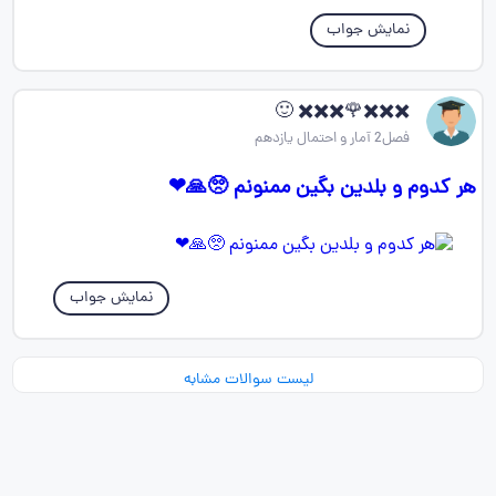
نمایش جواب
✖️✖️✖️🌹✖️✖️✖️ 🙂
فصل2 آمار و احتمال یازدهم
هر کدوم و بلدین بگین ممنونم 🥺🙏❤
نمایش جواب
لیست سوالات مشابه