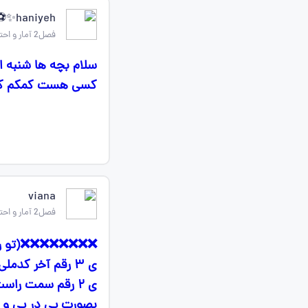
haniyeh✨⚽
فصل2 آمار و احتمال یازدهم
سلام بچه ها شنبه ا
کسی هست کمکم کنه
viana
فصل2 آمار و احتمال یازدهم
❌❌❌❌❌❌❌❌(تو رو خد
ی ۲ رقم سمت راس