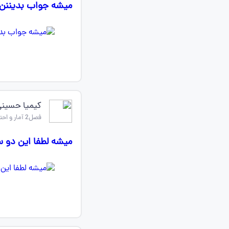
میشه جواب بدیننن:
کیمیا حسین
فصل2 آمار و احتمال یازدهم
میشه لطفا این دو س