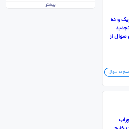
بیشتر
یک و ده
تجدید
 سوال از
سخ به سوال
یح حل کنه و بگه : یک هشت پا دارای ۸ کفش و ۸ جوراب
ف خارج