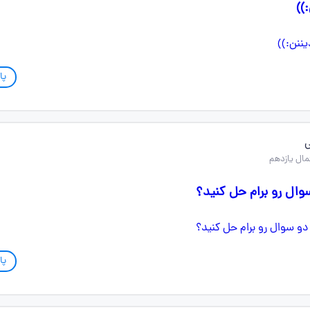
))
پا
ی
وال رو برام حل کنید؟
پا