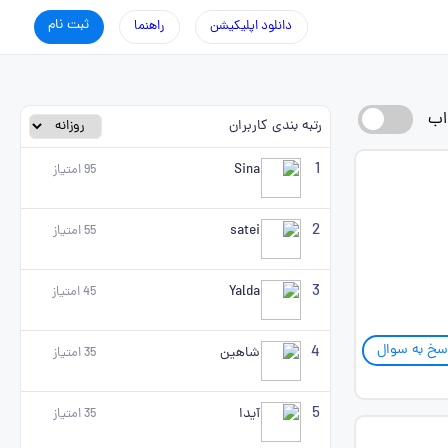
ثبت نام
دانلود اپلیکیشن
راهنما
اب
رتبه بندی کاربران
1
Sina
95
امتیاز
2
satei
55
امتیاز
3
Yalda
45
امتیاز
سخ به سوال
4
شاهین
35
امتیاز
5
آیدا
35
امتیاز