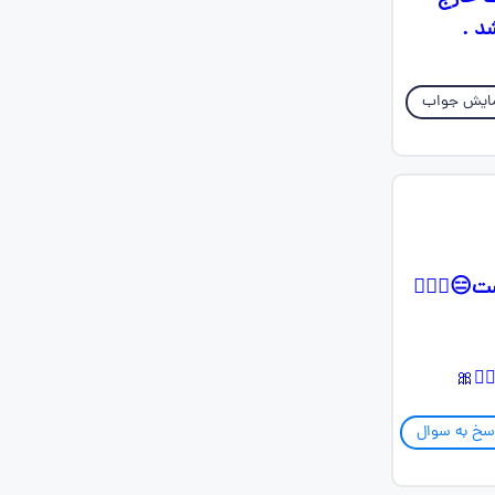
د .
ایش جواب
😑🤦🏻‍♀️
سخ به سوال