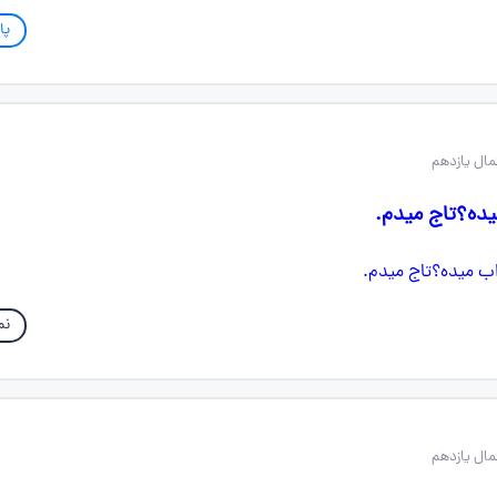
پا
یده؟تاج میدم.
نم