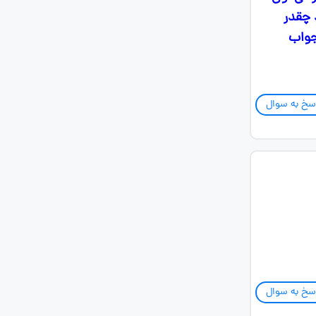
 چقدر
جواب
سخ به سوال
سخ به سوال