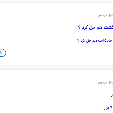
یگشت هم حل کرد ؟
پا