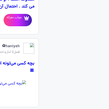
می کند . احتمال آن
جواب معرکه
haniyeh⚽
فصل2 آمار و احتمال یازدهم
بچه کسی می‌تونه ای
🎀