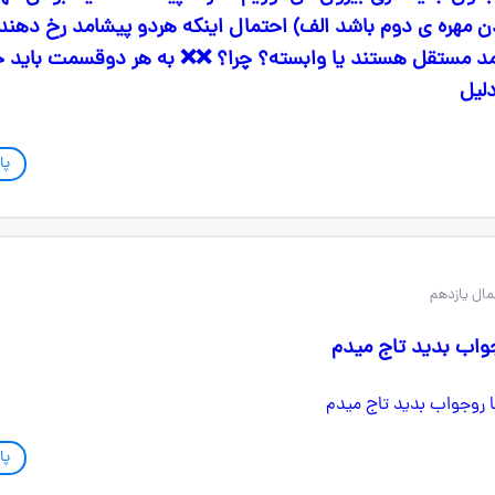
بودن مهره ی دوم باشد الف) احتمال اینکه هردو پیشامد رخ دهند
د مستقل هستند یا وابسته؟ چرا؟ ❌❌ به هر دوقسمت باید 
دلیل
پا
جواب بدید تاج میدم
پا