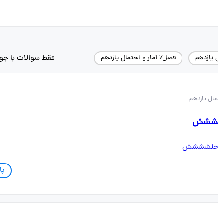
فقط سوالات با جو
ل یازدهم
فصل2 آمار و احتمال یازدهم
لشششش
پا