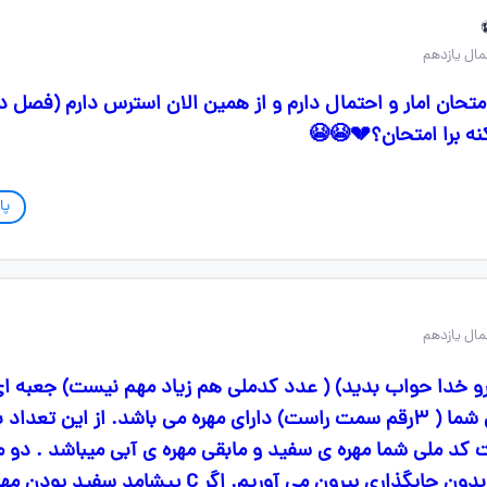
متحان امار و احتمال دارم و از همین الان استرس دارم (فصل 
 برا امتحان؟💔😭😭
پا
ا حواب بدید) ( عدد کدملی هم زیاد مهم نیست) جعبه ای ب
ی ۳ رقم آخر کدملی شما ( ۳رقم سمت راست) دارای مهره می باشد. از این تعداد
ت کد ملی شما مهره ی سفید و مابقی مهره ی آبی میباشد‌ . دو م
بصورت پی در پی و بدون جایگذاری بیرون می آوریم. اگر C پیشامد