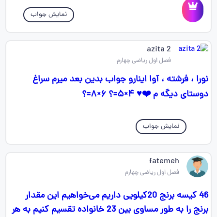
نمایش جواب
azita 2
فصل اول ریاضی چهارم
نورا ، فرشته ، آوا اینارو جواب بدین بعد میرم سراغ
دوستای دیگه م ❤️♥️ ۴×۵=؟ ۶×۸=؟
نمایش جواب
fatemeh
فصل اول ریاضی چهارم
46 کیسه برنج 20کیلویی داریم می‌خواهیم این مقدار
برنج را به طور مساوی بین 23 خانواده تقسيم کنیم به هر