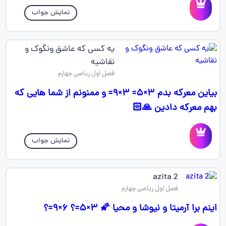
نمایش جواب
یه کسی که عاشق ونگوک و
نقاشیه
فصل اول ریاضی چهارم
بیاین معرکه بدم ۳×۵= ۳×۹= و ممنونم از شما هایی که
بهم معرکه دادین 🙏🏻
نمایش جواب
azita 2
فصل اول ریاضی چهارم
اینم برا آرمیتا و نیوشا و محیا 🌠 ۳×۵=؟ ۶×۹=؟