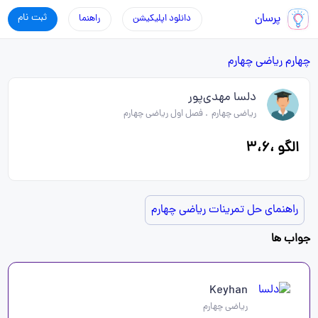
پرسان
ثبت نام
دانلود اپلیکیشن
راهنما
چهارم
ریاضی چهارم
دلسا مهدی‌پور
ریاضی چهارم
.
فصل اول ریاضی چهارم
الگو ،۳،۶
راهنمای حل تمرینات ریاضی چهارم
جواب ها
Keyhan
ریاضی چهارم