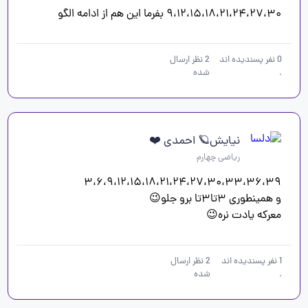
۹،۱۲،۱۵،۱۸،۲۱،۲۴،۲۷،۳۰ بفرما این هم از ادامه الگو
0
نفر پسندیده اند
2
نظر ارسال
.
شده
نیایش🪐 احمدی ❤️
ریاضی چهارم
معرکه یادت نره😉
1
نفر پسندیده اند
2
نظر ارسال
.
شده