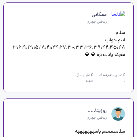
ممکانی
ریاضی چهارم
معرکه یادت نره 💎 💎 
0
نفر پسندیده اند
0
نظر ارسال
.
شده
روزیتا.....
ریاضی چهارم