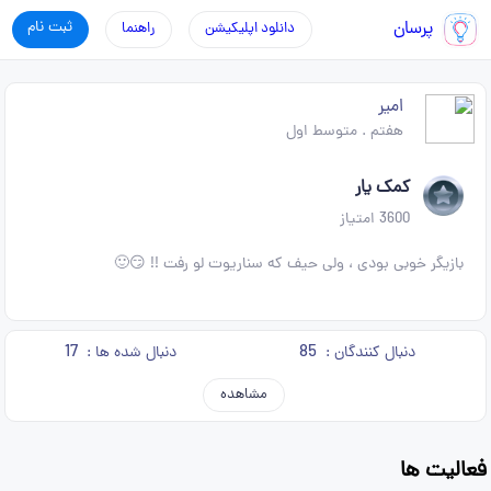
پرسان
ثبت نام
دانلود اپلیکیشن
راهنما
امیر
هفتم
.
متوسط اول
کمک یار
3600
امتیاز
بازیگر خوبی بودی ، ولی حیف که سناریوت لو رفت !! 😏🙂
17
85
دنبال کنندگان :
دنبال شده ها :
مشاهده
فعالیت ها