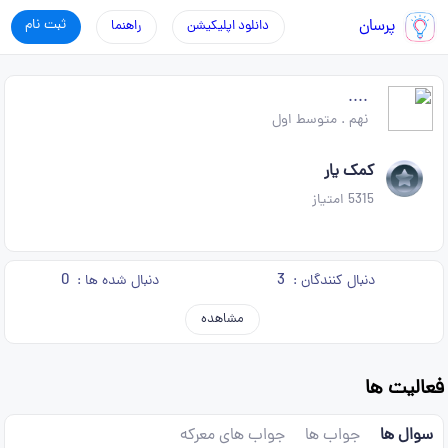
پرسان
ثبت نام
دانلود اپلیکیشن
راهنما
....
نهم
.
متوسط اول
کمک یار
5315
امتیاز
0
3
دنبال کنندگان :
دنبال شده ها :
مشاهده
فعالیت ها
سوال ها
جواب ها
جواب های معرکه