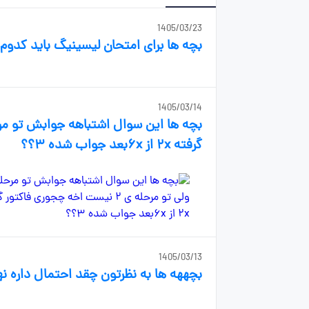
1405/03/23
بچه ها برای امتحان لیسینیگ باید کدو
1405/03/14
گرفته ۲x از ۶xبعد جواب شده ۳؟؟
1405/03/13
بچههه ها به نظرتون چقد احتمال داره نهایی یازدهم ۴۰۶ کلا برداش