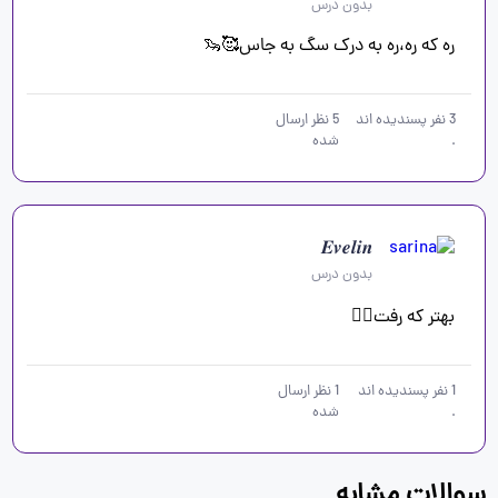
بدون درس
ره که ره،ره به درک سگ به جاس🥰🦦
3
نفر پسندیده اند
5
نظر ارسال
.
شده
𝑬𝒗𝒆𝒍𝒊𝒏
بدون درس
بهتر که رفت🚶‍♀️
1
نفر پسندیده اند
1
نظر ارسال
.
شده
سوالات مشابه