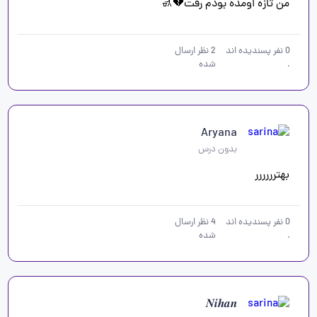
من تازه‌ اومده بودم رفت💔🚮 
0
نفر پسندیده اند
2
نظر ارسال
.
شده
Aryana
بدون درس
بهترررررر
0
نفر پسندیده اند
4
نظر ارسال
.
شده
𝑵𝒊𝒉𝒂𝒏