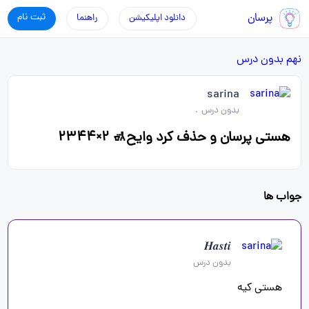
پرسان
ثبت نام
دانلود اپلیکیشن
راهنما
نهم
بدون درس
sarina
بدون درس
.
هستی پرسان و حذف کرد وایح🚮 ۲×۲۳۴۴
جواب ها
𝑯𝒂𝒔𝒕𝒊
بدون درس
هستی کیه