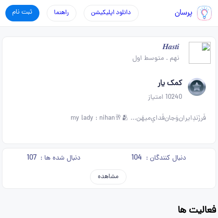
پرسان
ثبت نام
دانلود اپلیکیشن
راهنما
𝑯𝒂𝒔𝒕𝒊
نهم
.
متوسط اول
کمک یار
10240
امتیاز
فَرزَندِ‌ایران‌وَ‌جان‌فَدایِ‌میهَن... my lady : nihan🥂🫂
107
104
دنبال کنندگان :
دنبال شده ها :
مشاهده
فعالیت ها