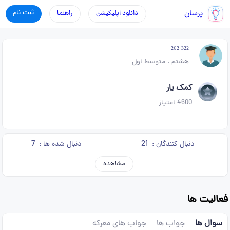
پرسان
ثبت نام
دانلود اپلیکیشن
راهنما
³²² ²⁶²
هشتم
.
متوسط اول
کمک یار
4600
امتیاز
7
21
دنبال کنندگان :
دنبال شده ها :
مشاهده
فعالیت ها
سوال ها
جواب ها
جواب های معرکه