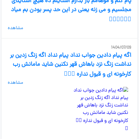
پام کنم و موهامم باز بذارم استایلم ده هیچ استایلای
مجلسیم و می زنه یعنی در این حد پسر بودن بم میاد
🤦🏻‍♀️🤦🏻‍♀️
مشاهده
1404/07/09
اگه پیام دادین جواب نداد پیام نداد اگه زنگ زدین بر
نداشت زنگ نزد باهاش قهر نکنین شاید مامانش رب
کارخونه ای و قبول نداره 😮‍💨🤧
مشاهده