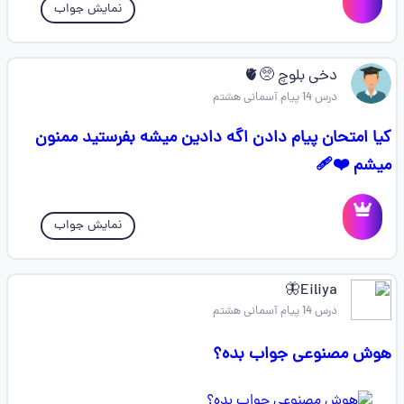
نمایش جواب
دخی بلوچ 🥺🫀
درس 14 پیام آسمانی هشتم
کیا امتحان پیام دادن اگه دادین میشه بفرستید ممنون
میشم ❤️‍🩹
نمایش جواب
Eiliya🦋
درس 14 پیام آسمانی هشتم
هوش مصنوعی جواب بده؟