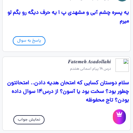
یه پسره چشم آبی و مشهدی پ ا یه حرف دیگه رو بگم لو
میرم
پاسخ به سوال
𝑭𝒂𝒕𝒆𝒎𝒆𝒉 𝑨𝒔𝒂𝒅𝒐𝒍𝒍𝒂𝒉𝒊
درس 14 پیام آسمانی هشتم
سلام دوستان کسایی که امتحان هدیه دادن.. امتحانتون
چطور بود؟ سخت بود یا آسون؟ از درس۱۴ سوال داده
بودن؟ تاج محفوظه
نمایش جواب