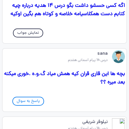
اگه کسی حسشو داشت بگو درس ۱۴ هدیه درباره چیه
کتابم دست همکلاسیامه خلاصه و کوتاه هم بگین اوکیه
نمایش جواب
sana
درس 14 پیام آسمانی هشتم
بچه ها این قاری قران کیه همش میاد گ.و.ه .خوری میکنه
بعد میره ؟؟
پاسخ به سوال
نیلوفر شریفی
درس 14 پیام آسمانی هشتم