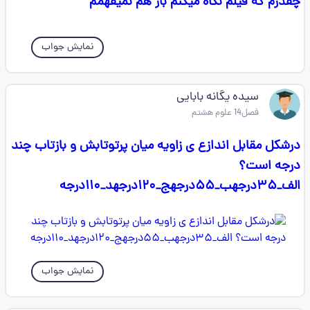
چقدرم که فیلم نگاه میکنم باز هم نمیفهمم
نمایش جواب
سیده یگانه بابایی
فصل14 علوم هشتم
درشکل مقابل اندازع ی زاویه میان پرتوتابش و بازتاب چند
درجه است؟
الف_۳۵درجهب_۵۵درجهج_۱۲۰درجهد_۱۱۰درجه
نمایش جواب