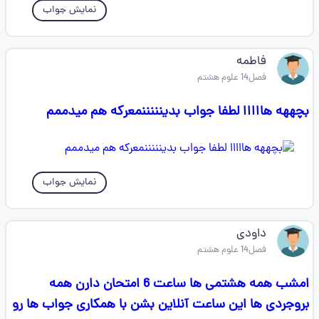
نمایش جواب
فاطمه
فصل14 علوم هشتم
بچههه هااااا لطفا جواب بدینننننمعرکه هم میدممم
نمایش جواب
داودی
فصل14 علوم هشتم
امشب همه هشتمی ها ساعت 6 امتحان دارن همه
بروجردی ها این ساعت آنلاین بشن با همکاری جواب ها رو