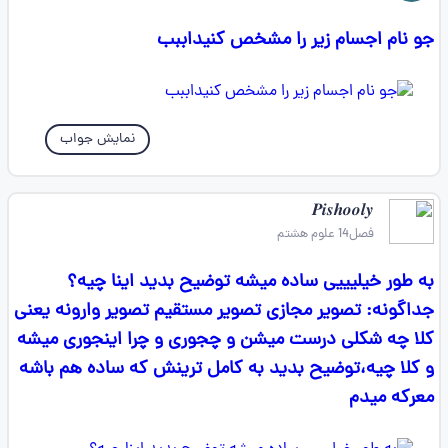
جو نام اجسام زیر را مشخص کنیداببب
نمایش جواب
𝑷𝒊𝒔𝒉𝒐𝒐𝒍𝒚
فصل14 علوم هشتم
به طور خیلیییی ساده میشه توضیح بدید اینا چیه؟
جداگونه: تصویر مجازی تصویر مستقیم تصویر وارونه یعنی
کلا چه شکلی درست میشن و چجوری و چرا اینجوری میشه
و کلا چیه،توضیح بدید به کامل ترینش که ساده هم باشه
معرکه میدم