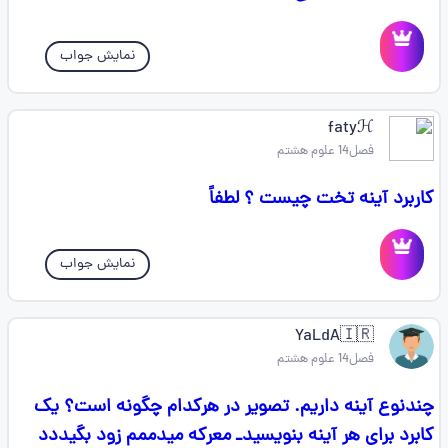
نمایش جواب
fatyℋ
فصل14 علوم هشتم
کاربرد آینه تخت چیست ؟ لطفاً
نمایش جواب
YaLdA🇮🇷
فصل14 علوم هشتم
چندنوع آینه داریم. تصویر در هرکدام چگونه است؟ یک
کابرد برای هر آینه بنویسیدـ معرکه میدممم زود بگیددد