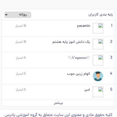
رتبه بندی کاربران
1
yasamin
15
امتیاز
2
یک دانش آموز پایه هشتم
15
امتیاز
3
♡𝓝𝓪𝔃𝓪𝓷𝓲𝓷♡
5
امتیاز
4
الهام زرین جوب
5
امتیاز
5
امیر
5
امتیاز
بیشتر
کلیه حقوق مادی و معنوی این سایت متعلق به گروه آموزشی پادرس