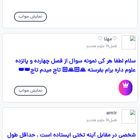
نمایش جواب
♡مهلا ♡
فصل14 علوم هشتم
سلام لطفا هر کی نمونه سوال از فصل چهارده و پانزده
علوم داره برام بفرسته 🙏🏻🙏🏻 تاج میدم تاج👑👑
نمایش جواب
amir
فصل14 علوم هشتم
شخصی در مقابل آینه تختی ایستاده است . حداقل طول