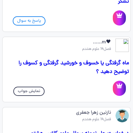
تشکر
پاسخ به سوال
🖤m......
فصل14 علوم هشتم
ماه گرفتگی یا خسوف و خورشید گرفتگی و کسوف را
توضیح دهید ؟
نمایش جواب
نازنین زهرا جعفری
فصل14 علوم هشتم