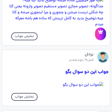
نمایش جواب
یزدان
فصل14 علوم هشتم
جواب این دو سوال بگو
نمایش جواب