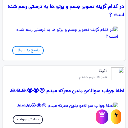
در کدام گزینه تصویر جسم و پرتو ها به درستی رسم شده
است ؟
پاسخ به سوال
آنیتا
فصل14 علوم هشتم
لطفا جواب سوالامو بدین معرکه میدم 😞😭😭🙏🙏🙏
نمایش جواب