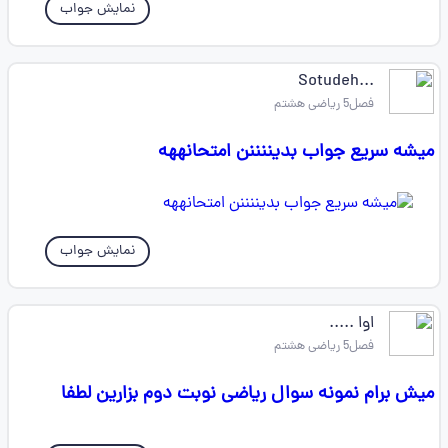
نمایش جواب
...Sotudeh
فصل5 ریاضی هشتم
میشه سریع جواب بدیننننن امتحانههه
نمایش جواب
اوا .....
فصل5 ریاضی هشتم
میش برام نمونه سوال ریاضی نوبت دوم بزارین لطفا