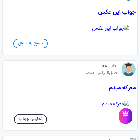
جواب این عکس
پاسخ به سوال
sna.sfr
فصل5 ریاضی هشتم
معرکه میدم
نمایش جواب