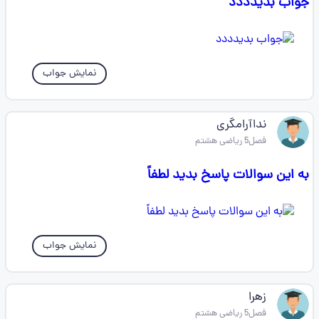
جواب بدیدددد
نمایش جواب
نداآرامگری
فصل5 ریاضی هشتم
به این سوالات پاسخ بدید لطفاً
نمایش جواب
زهرا
فصل5 ریاضی هشتم