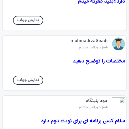
دارد؟بگید معرکه میدم
نمایش جواب
mohmadrzaGeadi
فصل5 ریاضی هشتم
مختصات را توضیح دهید
نمایش جواب
جود بلینگام
فصل5 ریاضی هشتم
سلام کسی برنامه ای برای نوبت دوم داره