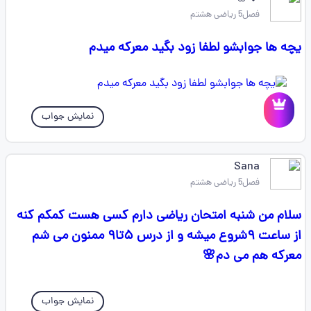
فصل5 ریاضی هشتم
یچه ها جوابشو لطفا زود بگید معرکه میدم
نمایش جواب
Sana
فصل5 ریاضی هشتم
سلام من شنبه امتحان ریاضی دارم کسی هست کمکم کنه
از ساعت ۹شروع میشه و از درس ۵تا۹ ممنون می شم
معرکه هم می دم🌸
نمایش جواب