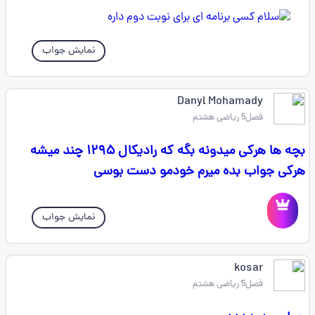
نمایش جواب
Danyl Mohamady
فصل5 ریاضی هشتم
بچه ها هرکی میدونه بگه که رادیکال ۱۲۹۵ چند میشه
هرکی جواب بده میرم خودمو دست بوسی
نمایش جواب
kosar
فصل5 ریاضی هشتم