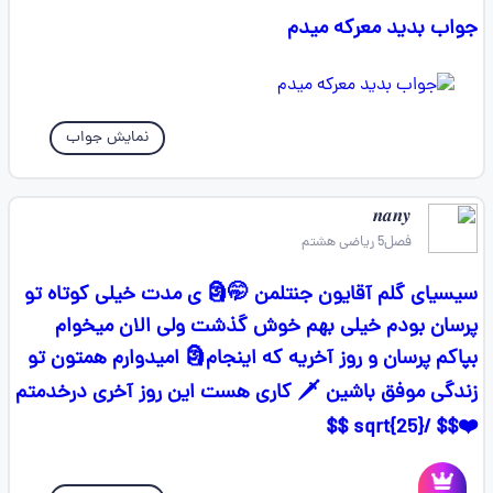
جواب بدید معرکه میدم
نمایش جواب
𝒏𝒂𝒏𝒚
فصل5 ریاضی هشتم
سیسیای گلم آقایون جنتلمن 🤭🗿 ی مدت خیلی کوتاه تو
پرسان بودم خیلی بهم خوش گذشت ولی الان میخوام
بپاکم پرسان و روز آخریه که اینجام🗿 امیدوارم همتون تو
زندگی موفق باشین 🗡 کاری هست این روز آخری درخدمتم
❤️$$ /sqrt{25} $$