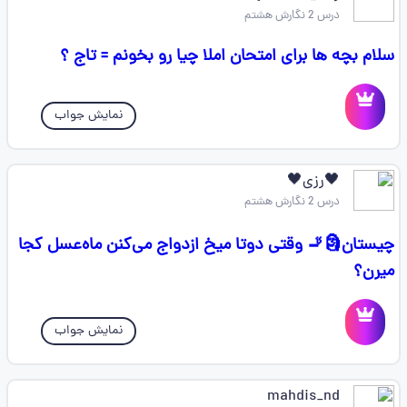
درس 2 نگارش هشتم
سلام بچه ها برای امتحان املا چیا رو بخونم = تاج ؟
نمایش جواب
🖤رزی🖤
درس 2 نگارش هشتم
چیستان🗿🚬 وقتی دوتا میخ ازدواج می‌کنن ماه‌عسل کجا
میرن؟
نمایش جواب
mahdis_nd