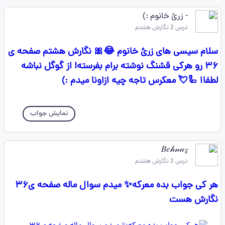
- زرئ خانوم :)
درس 2 نگارش هشتم
سلام سیسی های زرئ خانوم 😂🎀 نگارش هشتم صفحه ی
۳۶ رو هرکی قشنگ نوشته برام بفرسته! از گوگل نباشه
لطفاا 🦾💘 معکرس تاجه چیه ازاونا میدم :)
نمایش جواب
𝐵𝑒𝒽𝓃𝒶𝓏
درس 2 نگارش هشتم
هر کی جواب بده معرکه✨ میدم سوال ماله صفحه ی۳۶
نگارش هست