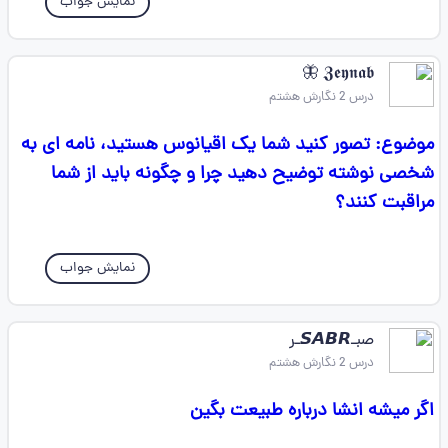
نمایش جواب
𝖅𝖊𝖞𝖓𝖆𝖇 🦋
درس 2 نگارش هشتم
موضوع: تصور کنید شما یک اقیانوس هستید، نامه ای به
شخصی نوشته توضیح دهید چرا و چگونه باید از شما
مراقبت کنند؟
نمایش جواب
صبـ𝙎𝘼𝘽𝙍ـر
درس 2 نگارش هشتم
اگر میشه انشا درباره طبیعت بگین