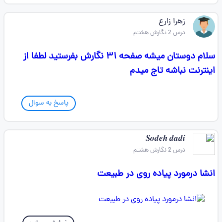
زهرا زارع
درس 2 نگارش هشتم
سلام دوستان میشه صفحه ۳۱ نگارش بفرستید لطفا از
اینترنت نباشه تاج میدم
پاسخ به سوال
𝑺𝒐𝒅𝒆𝒉 𝒅𝒂𝒅𝒊
درس 2 نگارش هشتم
انشا درمورد پیاده روی در طبیعت