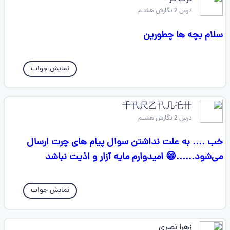
درس 2 نگارش هشتم
سلام بچه ها چطورین
نمایش جواب
千卂尺乙卂几乇卄
درس 2 نگارش هشتم
خب .... به علت نداشتن سوال پیام های چرت ارسال
می‌شود......😁 امیدوارم مایه آزار و اذیت نباشد
نمایش جواب
زهرا نصری