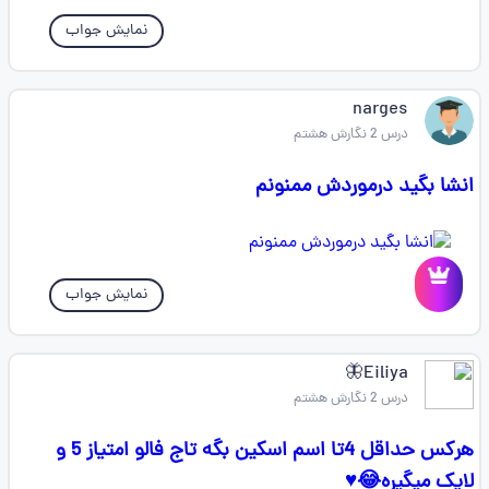
نمایش جواب
narges
درس 2 نگارش هشتم
انشا بگید درموردش ممنونم
نمایش جواب
Eiliya🦋
درس 2 نگارش هشتم
هرکس حداقل 4تا اسم اسکین بگه تاج فالو امتیاز 5 و
لایک میگیره😂♥️