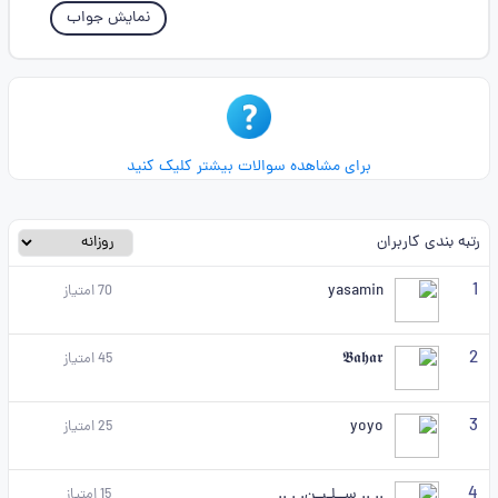
نمایش جواب
برای مشاهده سوالات بیشتر کلیک کنید
رتبه بندی کاربران
1
yasamin
70
امتیاز
2
𝕭𝖆𝖍𝖆𝖗
45
امتیاز
3
yoyo
25
امتیاز
4
.. .. ســلـیـن. . ..
15
امتیاز