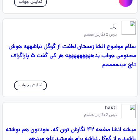
نمایش جواب
࣪ 𓇼̟ ٜ ۪
درس 2 نگارش هشتم
سلام موضوع انشا زمستان لطفت از گوگل نباشههه هوش
مصنوعی جواب بدهههههههههه هر کی گفت ۵ پاراگراف
تاج میدممممم
نمایش جواب
hasti
درس 2 نگارش هشتم
میشه انشا صفحه ۴۲ نگارش تون که. خودتون هم نوشته
باشید و از گوگل نباشه برام بفرستید تاج میدهم