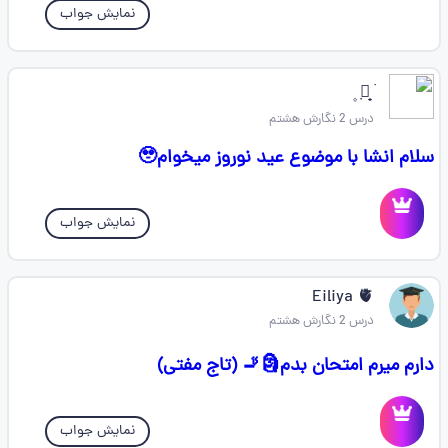
نمایش جواب
࣪ 𓇼̟ ٜ ۪
درس 2 نگارش هشتم
سلام انشا با موضوع عید نوروز میخوام🥹
نمایش جواب
Eiliya 🫀
درس 2 نگارش هشتم
دارم میرم امتحان بدم🗿🚬 (تاج مفتی)
نمایش جواب