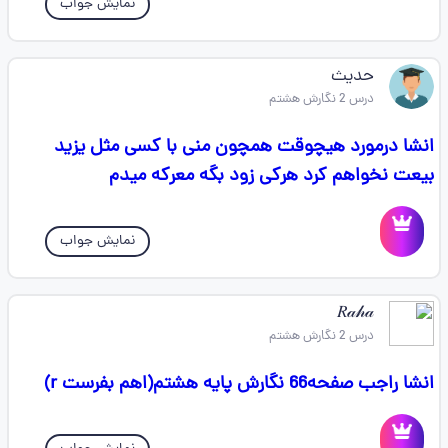
نمایش جواب
حدیث
درس 2 نگارش هشتم
انشا درمورد هیچوقت همچون منی با کسی مثل یزید
بیعت نخواهم کرد هرکی زود بگه معرکه میدم
نمایش جواب
𝑅𝒶𝒽𝒶
درس 2 نگارش هشتم
انشا راجب صفحه66 نگارش پایه هشتم(اهم بفرست r)