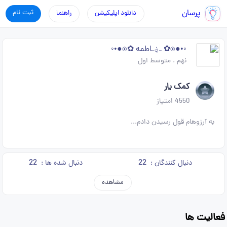
پرسان
ثبت نام
دانلود اپلیکیشن
راهنما
◦•●◉✿ ـ؋ـاطمه ✿◉●•◦
نهم
.
متوسط اول
کمک یار
4550
امتیاز
به آرزوهام قول رسیدن دادم...
22
22
دنبال کنندگان :
دنبال شده ها :
مشاهده
فعالیت ها