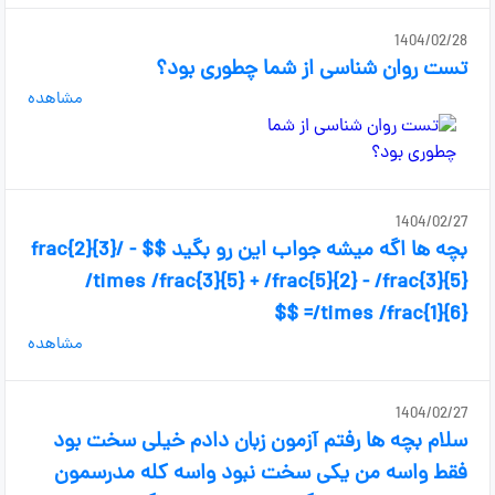
1404/02/28
تست روان شناسی از شما چطوری بود؟
مشاهده
1404/02/27
بچه ها اگه میشه جواب این رو بگید $$ - /frac{2}{3}
/times /frac{3}{5} + /frac{5}{2} - /frac{3}{5}
/times /frac{1}{6}= $$
مشاهده
1404/02/27
سلام بچه ها رفتم آزمون زبان دادم خیلی سخت بود
فقط واسه من یکی سخت نبود واسه کله مدرسمون