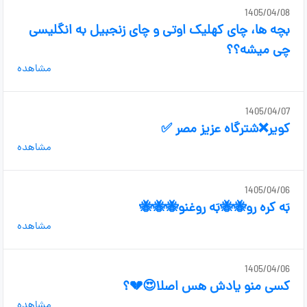
1405/04/08
بچه ها، چای کهلیک اوتی و چای زنجبیل به انگلیسی
چی میشه؟؟
مشاهده
1405/04/07
کویر❌شترگاه عزیز مصر ✅
مشاهده
1405/04/06
بَه کره رو🐝🐝بَه روغنو🐝🐝🐝
مشاهده
1405/04/06
کسی منو یادش هس اصلا😍💔؟
مشاهده