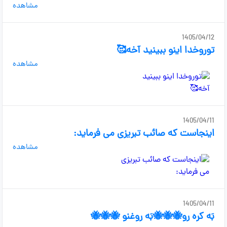
مشاهده
1405/04/12
توروخدا اینو ببینید آخه🥰
مشاهده
1405/04/11
اینجاست که صائب تبریزی می فرماید:
مشاهده
1405/04/11
بَه کره رو🐝🐝🐝بَه روغنو 🐝🐝🐝