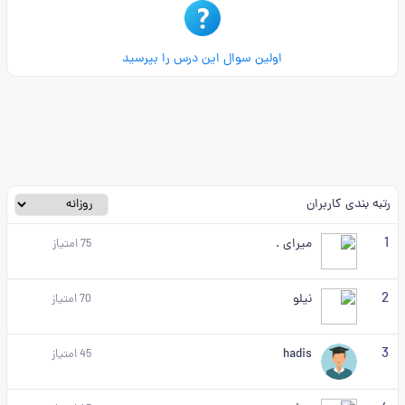
اولین سوال این درس را بپرسید
رتبه بندی کاربران
1
میرای .
75
امتیاز
2
نیلو
70
امتیاز
3
hadis
45
امتیاز