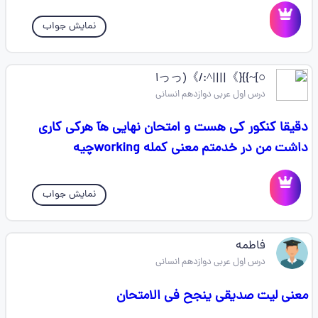
نمایش جواب
○]~}}{》||||^:/》(っっا
درس اول عربی دوازدهم انسانی
دقیقا کنکور کی هست و امتحان نهایی هآ هرکی کاری
داشت من در خدمتم معنی کمله workingچیه
نمایش جواب
فاطمه
درس اول عربی دوازدهم انسانی
معنی لیت صدیقی ینجح فی الامتحان