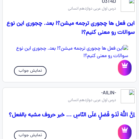
U3T4D
درس اول عربی دوازدهم انسانی
این فعل ها چجوری ترجمه میشن؟! بعد. چجوری این نوع
سوالات رو معنی کنیم؟!
نمایش جواب
-AILIN-
درس اول عربی دوازدهم انسانی
اِنَّ اللهَ لَذو فَضلٍ عَلَی النّاسِ ... خبر حروف مشبه بالفعل؟
نمایش جواب