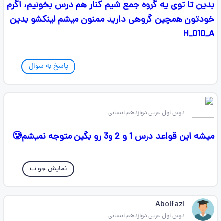
بدین تا توی یه گروه جمع شیم کنار هم درس بخونیم، اگرم
خودتون همچین گروهی دارید ممنون میشم لینکشو بدین
H_010_A
پاسخ به سوال
‎ ‎ ‎ ‎
درس اول عربی دوازدهم انسانی
میشه این قواعد درس 1 و 2 و3 رو بگین متوجه نمیشم🥲
نمایش جواب
Abolfazl
درس اول عربی دوازدهم انسانی