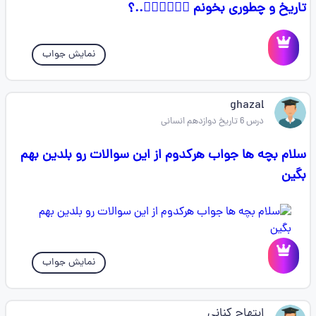
تاریخ و چطوری بخونم 🤦‍♀️🤦‍♀️🤦‍♀️..؟
نمایش جواب
ghazal
درس 6 تاریخ دوازدهم انسانی
سلام بچه ها جواب هرکدوم از این سوالات رو بلدین بهم
بگین
نمایش جواب
ابتهاج کنانی