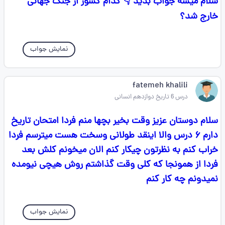
سلام میشه جواب بدید 👇 کدام کشور از جنگ جهانی
خارج شد؟
نمایش جواب
fatemeh khalili
درس 6 تاریخ دوازدهم انسانی
سلام دوستان عزیز وقت بخیر بچها منم فردا امتحان تاریخ
دارم ۶ درس والا اینقد طولانی وسخت هست میترسم فردا
خراب کنم به نظرتون چیکار کنم الان میخونم کلش بعد
فردا از همونجا که کلی وقت گذاشتم روش هیچی نیومده
نمیدونم چه کار کنم
نمایش جواب