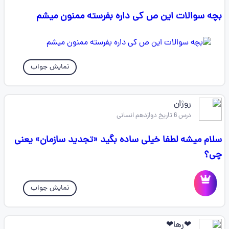
بچه سوالات این ص کی داره بفرسته ممنون میشم
نمایش جواب
روژان
درس 6 تاریخ دوازدهم انسانی
سلام میشه لطفا خیلی ساده بگید «تجدید سازمان» یعنی
چی؟
نمایش جواب
❤رها❤