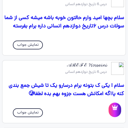
درس 6 تاریخ دوازدهم انسانی
سلام بچها امید وارم حالتون خوبه باشه میشه کسی از شما
سولات درس ۶تاریخ دوازدهم انسانی داره برام بفرسته
نمایش جواب
𝒜ℛℰℱℰ 𝓗𝓸𝓼𝓼𝓮𝓲𝓷𝓲
درس 6 تاریخ دوازدهم انسانی
سلام ! یکی ک بتونه برام درسارو یک تا شیش جمع بندی
کنه یااگه امکانش هست جزوه بهم بده لطفا🥲
نمایش جواب