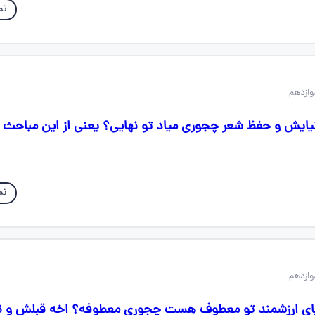
نم
ایش و حفظ شعر چجوری میاد تو نهایی؟ یعنی از این مباحث
نم
یای ارزشمند تو معطوف هست چجوری معطوفه؟ اخه قبلش و ن