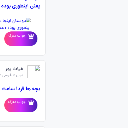
یعنی اینطوری بوده :
جواب معرکه
غیاث پور
درس 18 فارسی دوازدهم
بچه ها فردا ساعت ۸امتحان ادبیات دارم فقط سوالات قسمت ارایه رو میشه بهم کمک کنید
جواب معرکه