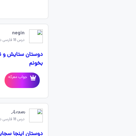
negin
درس 18 فارسی دوازدهم
دوستان ستایش و نی
بخونم
جواب معرکه
𝓐𝓻𝓪𝓶
درس 18 فارسی دوازدهم
دوستان اینجا سجا