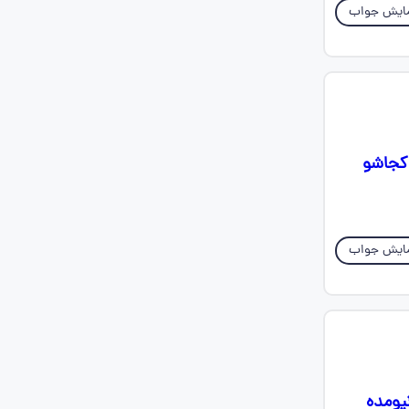
ایش جواب
 کجاشو
ایش جواب
یومده