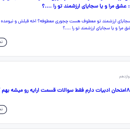
 عشق مرا و یا سجایای ارزشمند تو را ....؟
نم
نم