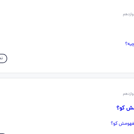
نم
مش کو؟