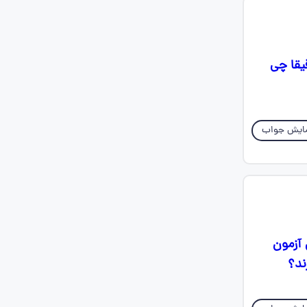
یقا چی
ایش جواب
 آزمون
ند؟