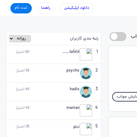
ثبت نام
دانلود اپلیکیشن
راهنما
اب
رتبه بندی کاربران
1
šøĥěịł..,..,
60
امتیاز
2
psycho
55
امتیاز
3
hadis
45
امتیاز
ایش جواب
4
manian
45
امتیاز
5
نیلو
35
امتیاز