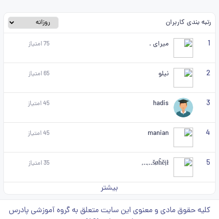
رتبه بندی کاربران
1
میرای .
75
امتیاز
2
نیلو
65
امتیاز
3
hadis
45
امتیاز
4
manian
45
امتیاز
5
šøĥěịł..,..,
35
امتیاز
بیشتر
کلیه حقوق مادی و معنوی این سایت متعلق به گروه آموزشی پادرس