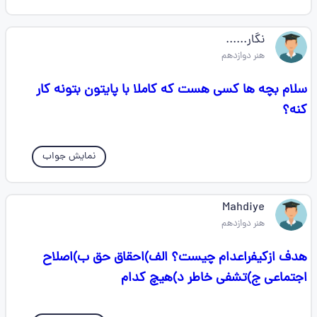
نگار......
هنر دوازدهم
سلام بچه ها کسی هست که کاملا با پایتون بتونه کار
کنه؟
نمایش جواب
Mahdiye
هنر دوازدهم
هدف ازکیفراعدام چیست؟ الف)احقاق حق ب)اصلاح
اجتماعی ج)تشفی خاطر د)هیچ کدام