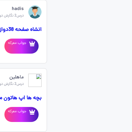
hadis
درس2 نگارش دوازدهم
انشاه صفحه 38دوازدهم انسانی 💔🥲
جواب معرکه
ماهلین
درس2 نگارش دوازدهم
بچه ها اپ هاتون م
جواب معرکه