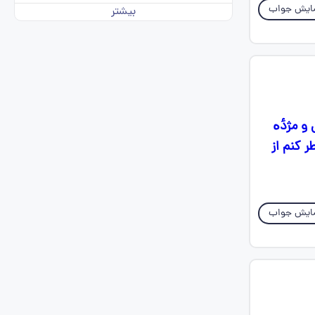
ایش جواب
بیشتر
 و مژدٔە
ر کنم از
ایش جواب