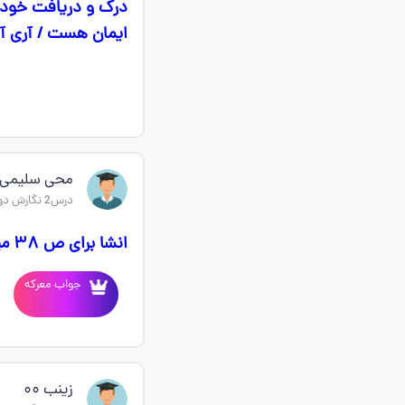
درک و دریافت خود 
ایمان هست / آری آر
محی سلیمی
درس2 نگارش دوازدهم
انشا برای ص ۳۸ میخوام لطفا برام بفرستین ممنون میشم
جواب معرکه
زینب ۰۰