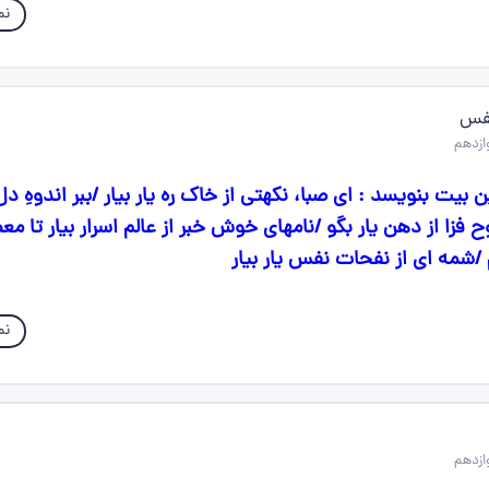
نم
نفس
 بیت بنویسد : ای صبا، نکهتی از خاک ره یار بیار /ببر اندوهِ دل
وح فزا از دهن یار بگو /نامهای خوش خبر از عالم اسرار بیار تا معط
شمه ای از نفحات نفس یار بیار
نم