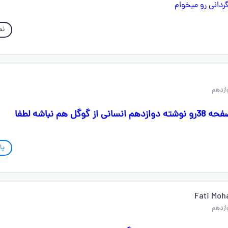
نم
گل هم نباشه لطفا
پا
Fati Mo