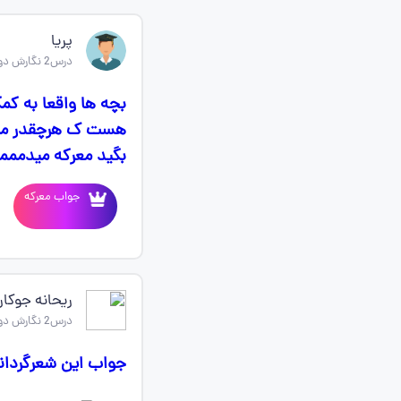
پریا
درس2 نگارش دوازدهم
بچه ها واقعا به کم
هست ک هرچقدر میگر
بگید معرکه میدمممم
جواب معرکه
ریحانه جوکار
درس2 نگارش دوازدهم
جواب این شعرگردان