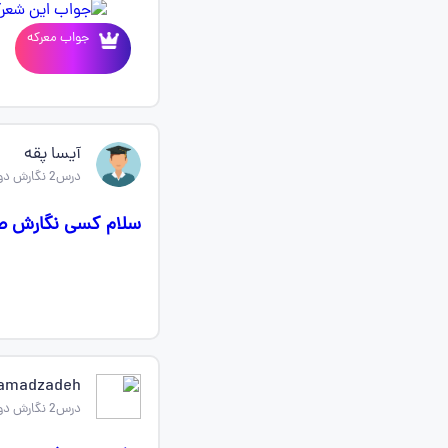
جواب معرکه
آیسا پقه
درس2 نگارش دوازدهم
سلام کسی نگارش صفحه 38رو نوشته دوازدهم انسانی از گو
hamadzadeh
درس2 نگارش دوازدهم