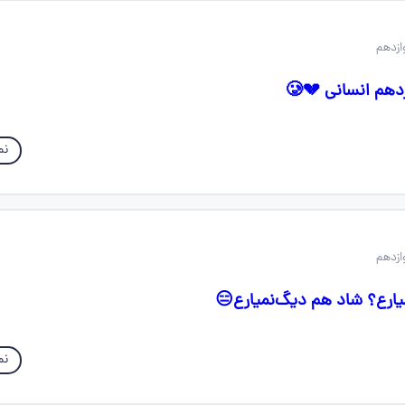
نم
یارع؟ شاد هم دیگ‌نمیارع😑
نم