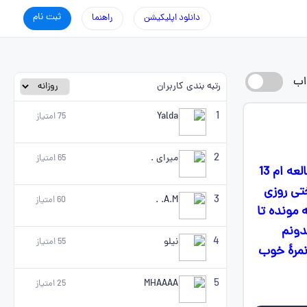
ثبت نام
دانلود اپلیکیشن
راهنما
اب
رتبه بندی کاربران
1
Yalda
75
امتیاز
2
میرای .
65
امتیاز
سلام خسته نباشید من دوازدهم انسانی هستم تا آخر فروردین بیشترین ساعت مطالعه ام 13
 سختی روزی
3
A.M. .
60
امتیاز
 مطالعه ام کیفیت قبل رو نداره الانم فقط 2 هفته مونده تا
ست نمیدونم
4
نیلو
55
امتیاز
مرهٔ خوب
5
MHAAAA
25
امتیاز