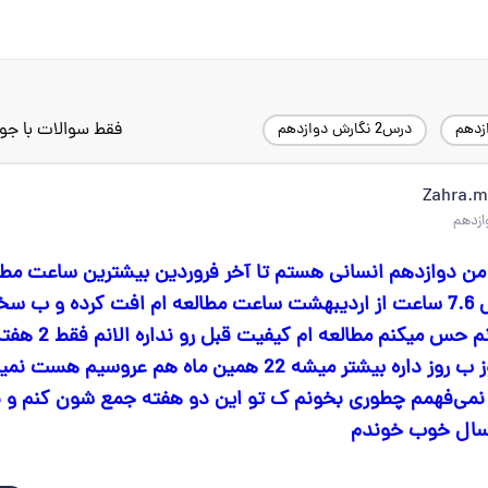
فقط سوالات با جو
زدهم
درس2 نگارش دوازدهم
Zahra.m
ساعت بود کمترینش 7.6 ساعت از اردیبهشت ساعت مطالعه ام افت کرده و ب
6.7 ساعت رو میخونم حس میکنم
نهایی ها استرسم روز ب روز داره بیشتر میشه 22 همین ماه هم عروسیم ه
 نمی‌فهمم چطوری بخونم ک تو این دو هفته جمع شون کنم و ن
سال خوب خوندم