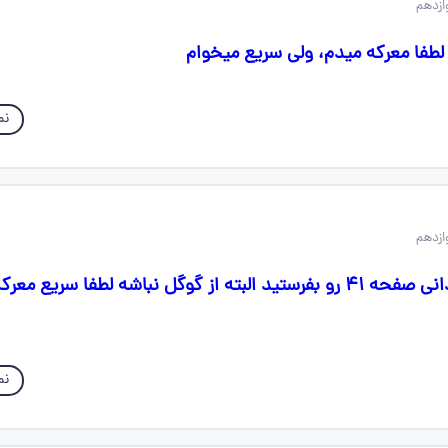
نم
سلام میشه شعر گردانی صفحه ۴۱ رو بفرستید البته از گوگل نباشه لطفا سری
نم