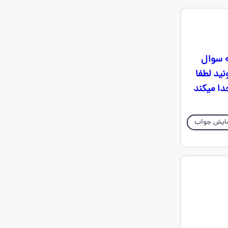
ه سوال
ید لطفا
دا میکند
ایش جواب