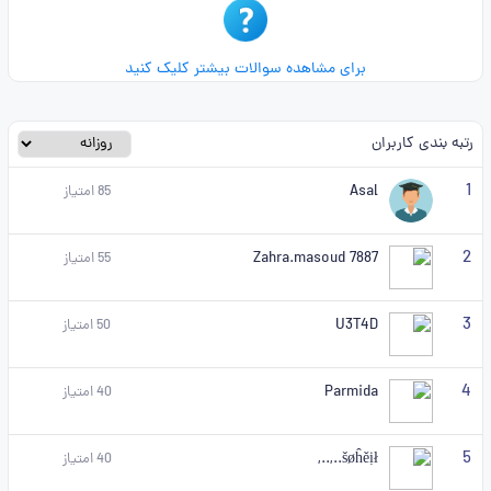
برای مشاهده سوالات بیشتر کلیک کنید
رتبه بندی کاربران
1
Asal
85
امتیاز
2
Zahra.masoud 7887
55
امتیاز
3
U3T4D
50
امتیاز
4
Parmida
40
امتیاز
5
šøĥěịł..,..,
40
امتیاز