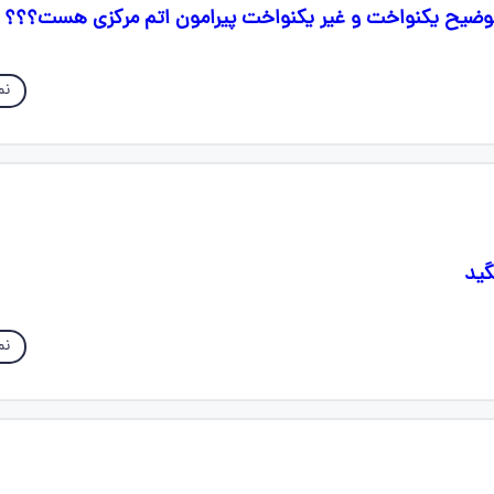
ضیح یکنواخت و غیر یکنواخت پیرامون اتم مرکزی هست؟؟؟
نم
گید
نم