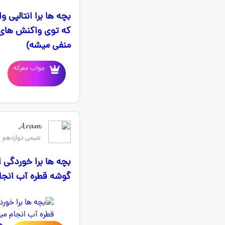
بچه ها برا انتالپی
که توی واکنش های گ
منفی میشه)
جواب معرکه
𝓐𝓻𝓪𝓶
شیمی دوازدهم
گوشه قطره آب انجا