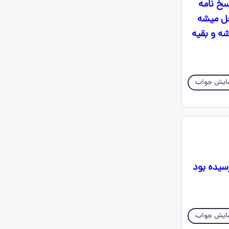
سخ نامه
لی حل میشه
سازی نباید رابطهH+oH=H2O درست باشه و بقیه
ایش جواب
گفته بود ، بعدش پرسیده بود
ایش جواب