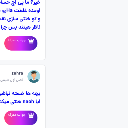
خیر؟ ما پی اچ حساب
ناظر هیتند پس چرا 
جواب معرکه
zahra
فصل اول شیمی 
ایا naoh خنثی میکندش یا نه چی نوشتین ؟
جواب معرکه