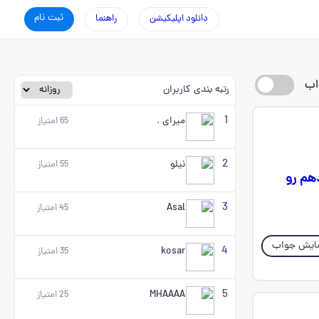
ثبت نام
دانلود اپلیکیشن
راهنما
اب
رتبه بندی کاربران
1
میرای .
65
امتیاز
2
نیلو
55
امتیاز
هم رو
3
Asal
45
امتیاز
ایش جواب
4
kosar
35
امتیاز
5
MHAAAA
25
امتیاز