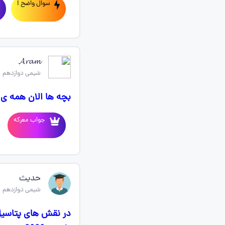
سوال واضح !
𝓐𝓻𝓪𝓶
شیمی دوازدهم
بچه ها الان همه 
جواب معرکه
حدیث
شیمی دوازدهم
در نقش های پتاسیل