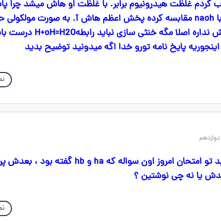
 کردم غلظت هیدرونیوم برابر. با غلظت او هاش میشد چرا پا
اومده غلطت Haرو با naoh مقابسه کرده پخش اعظم هاش آ. به صورت مولکو
و تو خنثی سازی نقش نداره اصلا مگه خنثی 
اینجوریه پایخ نامه تورو خدا اگه میدونید توضیح بدید
نم
دوازدهم
بچه ها خسته نباشید تو امتحان امروز اون سواله که ha و hb 
نم