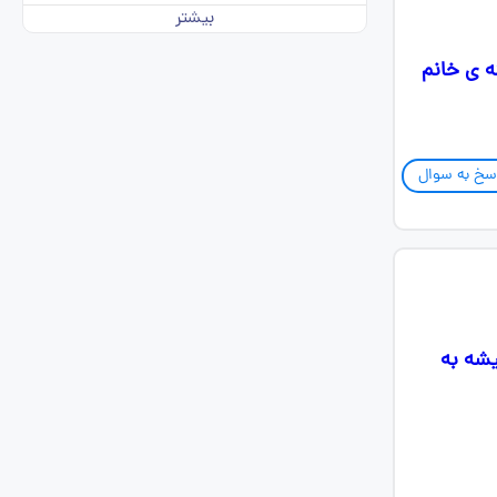
بیشتر
 ی خانم
سخ به سوال
صل میشه به