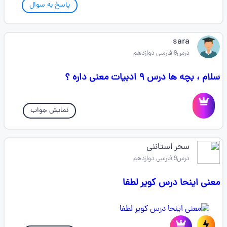
پاسخ به سوال
sara
درس9 فارسی دوازدهم
سلام ، بچه ها درس ۹ ادبیات معنی داره ؟
نمایش جواب
سحر استاننی
درس9 فارسی دوازدهم
معنی اینحا درس کویر لطفا