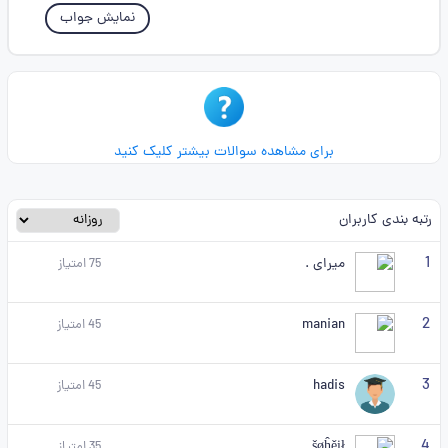
نمایش جواب
برای مشاهده سوالات بیشتر کلیک کنید
رتبه بندی کاربران
1
میرای .
75
امتیاز
2
manian
45
امتیاز
3
hadis
45
امتیاز
4
šøĥěịł..,..,
35
امتیاز