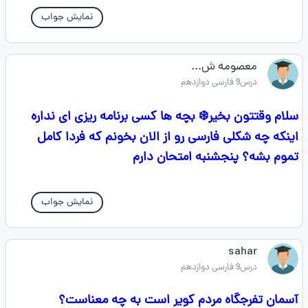
نمایش جواب
معصومه ش...
درس9 فارسی دوازدهم
سلام وقتتون بخیر❄️ بچه ها کسی برنامه ریزی ای نداره
اینکه چه شکلی فارسی رو از الان بخونم که فردا کامل
تموم بشه؟ پنجشنبه امتحان دارم
نمایش جواب
sahar
درس9 فارسی دوازدهم
آسمان تفرجگاه مردم کویر است به چه معناست؟