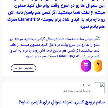
این سئوال ها رو در اسرع وقت برام حل کنید ممنون
میشم از لطف شما ببخشید اگر کسی هم پاسخ نامه اش
رو داره برام به آیدی شاد برام بفرسته @Elahe11111 معرکه
هم یادم نمیره
نمایش جواب
احمد
درس9 فارسی دوازدهم
سلام بروبچ کسی. نمونه سوال برای فارسی نداره؟.