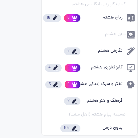
کتاب کار زبان انگلیسی هشتم
زبان هشتم
16
6
قرآن هشتم
نگارش هشتم
2
کاروفناوری هشتم
4
1
تفکر و سبک زندگی هشتم
5
1
فرهنگ و هنر هشتم
2
ضمیمه پیام هشتم (اهل سنت)
بدون درس
102