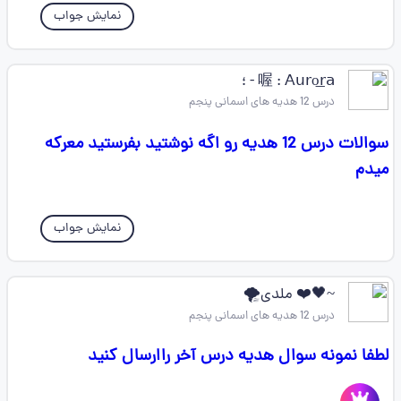
نمایش جواب
喔 : 𝖠𝗎𝗋o͟𝗋𝖺 - ؛
درس 12 هدیه های اسمانی پنجم
سوالات درس 12 هدیه رو اگه نوشتید بفرستید معرکه
میدم
نمایش جواب
~🖤❤️ ملدی🌪
درس 12 هدیه های اسمانی پنجم
لطفا نمونه سوال هدیه درس آخر راارسال کنید