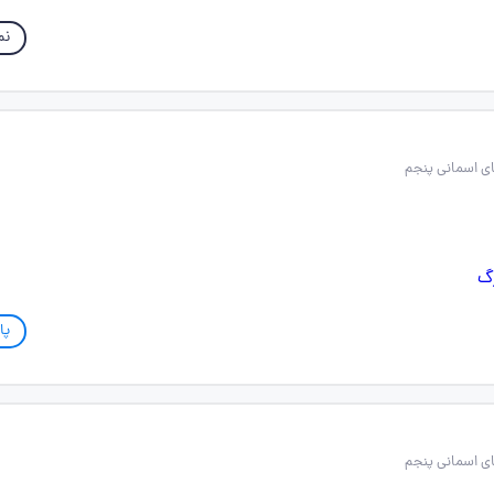
نم
پا