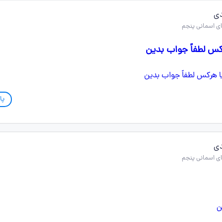
دی
کس لطفاً جواب بدین
پا
دی