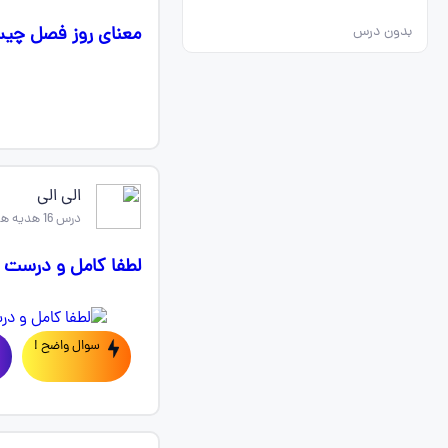
معنای روز فصل چی
بدون درس
الی الی
درس 16 هدیه های اسمانی پنجم
لطفا کامل و درست ج
سوال واضح !