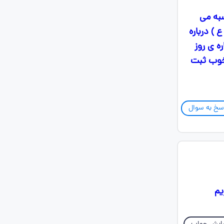
۱- آیا در روز محاسبه می
د؟ ۲-حدیث امام علی ( ع ) درباره
د؟ ۴- رسول خدا درباره ی روز
مال خوب ثبت
سخ به سوال
یم