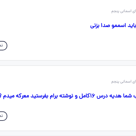
اید اسممو صدا بزنی
نم
ل و نوشته برام بفرستید معرکه میدم 🦋
نم