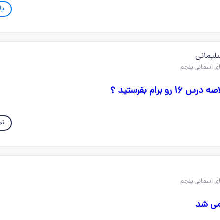
پا
لیمانی
 برام بفرستید ؟
نم
 می شد