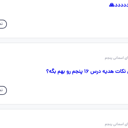
دددددد🙏
نم
ه درس ۱۶ پنجم رو بهم بگه؟
نم