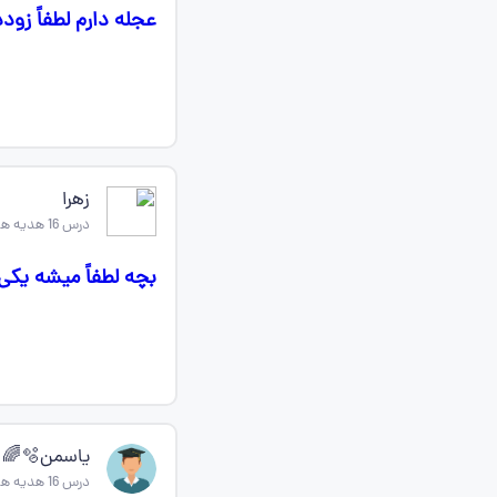
عجله دارم لطفاً زو
زهرا
درس 16 هدیه های اسمانی پنجم
بچه لطفاً میشه یکی نکات هدی
یاسمن🫧🌈
درس 16 هدیه های اسمانی پنجم