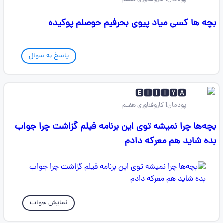
بچه ها کسی میاد پیوی بحرفیم حوصلم پوکیده
پاسخ به سوال
🅴🅸🅸🅸🆈🅰
پودمان1 کاروفناوری هفتم
بچه‌ها چرا نمیشه توی این برنامه فیلم گزاشت چرا جواب
بده شاید هم معرکه دادم
نمایش جواب