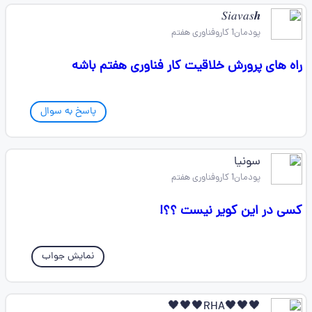
𝑆𝑖𝑎𝑣𝑎𝑠𝒉
پودمان1 کاروفناوری هفتم
راه های پرورش خلاقیت کار فناوری هفتم باشه
پاسخ به سوال
سونیا
پودمان1 کاروفناوری هفتم
کسی در این کویر نیست ؟؟!
نمایش جواب
🖤🖤🖤RHA🖤🖤🖤