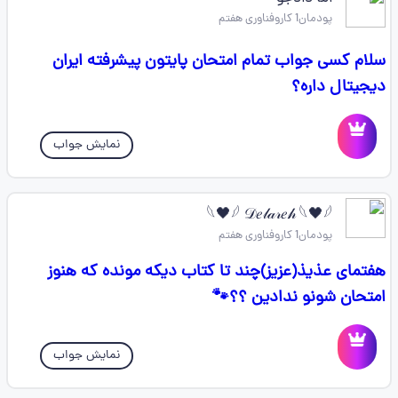
پودمان1 کاروفناوری هفتم
سلام کسی جواب تمام امتحان پایتون پیشرفته ایران
دیجیتال داره؟
نمایش جواب
𓆩🖤𓆪 𝒟𝑒𝓁𝒶𝓇𝑒𝒽 𓆩🖤𓆪
پودمان1 کاروفناوری هفتم
هفتمای عذیذ(عزیز)چند تا کتاب دیکه مونده که هنوز
امتحان شونو ندادین ؟؟🐾
نمایش جواب