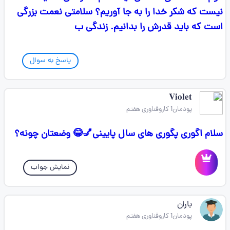
نیست که شکر خدا را به جا آوریم؟ سلامتی نعمت بزرگی
است که باید قدرش را بدانیم. زندگی ب
پاسخ به سوال
𝐕𝐢𝐨𝐥𝐞𝐭
پودمان1 کاروفناوری هفتم
سلام اگوری پگوری های سال پایینی💅😂 وضعتان چونه؟
نمایش جواب
باران
پودمان1 کاروفناوری هفتم