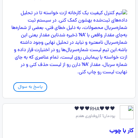
پاسخ به سوال
🖤🖤🖤RHA🖤🖤🖤
پودمان1 کاروفناوری هفتم
کار با چوب