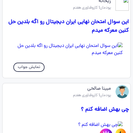
ریحانه
پودمان1 کاروفناوری هفتم
این سوال امتحان نهایی ایران دیجیتال رو اگه بلدین حل
کنین معرکه میدم
نمایش جواب
مبینا صالحی
پودمان1 کاروفناوری هفتم
چی بهش اضافه کنم ؟