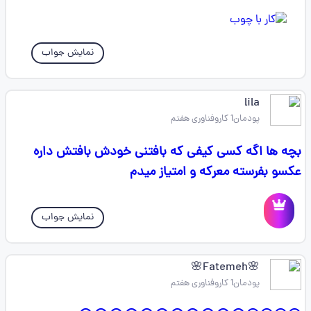
نمایش جواب
lila
پودمان1 کاروفناوری هفتم
بچه ها اگه کسی کیفی که بافتنی خودش بافتش داره
عکسو بفرسته معرکه و امتیاز میدم
نمایش جواب
🌸Fatemeh🌸
پودمان1 کاروفناوری هفتم