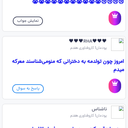
😢😢😢😢😭😭😭😭😭😭😭😭😭😭😭
نمایش جواب
🖤🖤🖤RHA🖤🖤🖤
پودمان1 کاروفناوری هفتم
امروز چون تولدمه به دخترانی که منومی‌شناسند معرکه
میدم
پاسخ به سوال
ناشناس
پودمان1 کاروفناوری هفتم