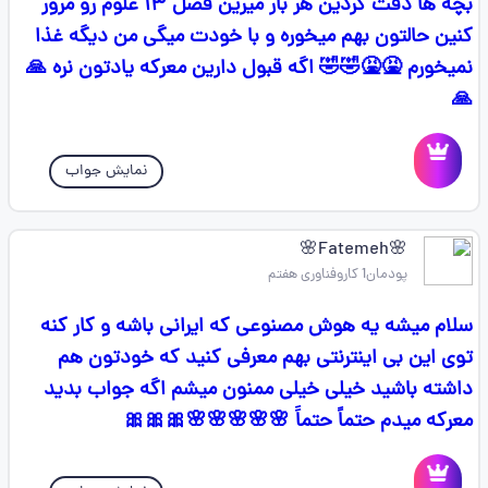
بچه ها دقت کردین هر بار میرین فصل ۱۳ علوم رو مرور
کنین حالتون بهم میخوره و با خودت میگی من دیگه غذا
نمیخورم 🤮🤮🤣🤣 اگه قبول دارین معرکه یادتون نره 🙏
🙏
نمایش جواب
🌸Fatemeh🌸
پودمان1 کاروفناوری هفتم
سلام میشه یه هوش مصنوعی که ایرانی باشه و کار کنه
توی این بی اینترنتی بهم معرفی کنید که خودتون هم
داشته باشید خیلی خیلی ممنون میشم اگه جواب بدید
معرکه میدم حتماً حتماََ 🌸🌸🌸🌸🌸🎀🎀🎀