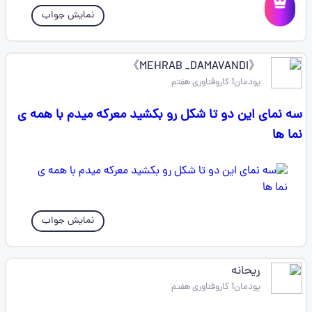
نمایش جواب
《MEHRAB _DAMAVANDI》
پودمان1 کاروفناوری هفتم
سه نمای این دو تا شکل رو بکشید معرکه میدم با همه ی
نما ها
نمایش جواب
ریحانه
پودمان1 کاروفناوری هفتم