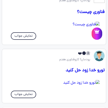
پودمان1 کاروفناوری هفتم
فناوری چیست؟
نمایش جواب
🦋🌑❤️
پودمان1 کاروفناوری هفتم
تورو خدا زود حل کنید
نمایش جواب