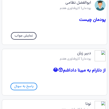
ابوالفضل نظامی
پودمان1 کاروفناوری هفتم
پودمان چیست
نمایش جواب
دبیر زبان
پودمان1 کاروفناوری هفتم
از دلارام به مبینا داداشم😙😂
پاسخ به سوال
نونا