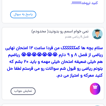
پاسخ به سوال
نمی خوام اسمم رو بدونید( محدودم)
فصل 8 ریاضی هفتم
سلام بچه ها کمکککککک من فردا ساعت ۱۲ امتحان نهایی
ریاضی از فصل ۸ و ۹ دارم 😭😭😭😭😭😭😭 ریاضیم
هم خیلی ضعیفه امتحان خیلی مهمه و باید ۲۰ بشم که
بتونم ریاضی رو قبول شم سوالات رو می فرستم لطفا حل
کنید معرکه و امتیاز می دم.
نمایش جواب