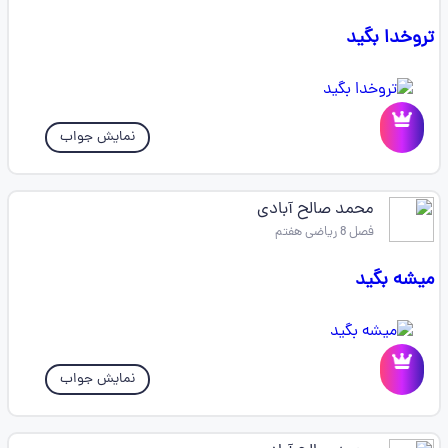
تروخدا بگید
نمایش جواب
محمد صالح آبادی
فصل 8 ریاضی هفتم
میشه بگید
نمایش جواب