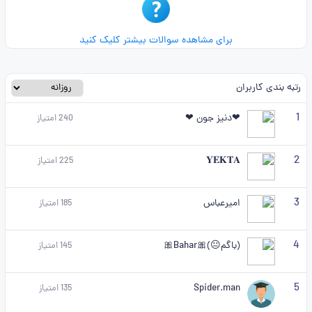
برای مشاهده سوالات بیشتر کلیک کنید
رتبه بندی کاربران
1
❤دنیز جون ❤
240
امتیاز
2
𝐘𝐄𝐊𝐓𝐀
225
امتیاز
3
امیرعباس
185
امتیاز
4
(باگم😐)🎀Bahar🎀
145
امتیاز
5
Spider.man
135
امتیاز