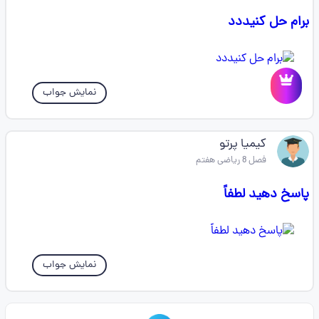
برام حل کنیددد
نمایش جواب
کیمیا پرتو
فصل 8 ریاضی هفتم
پاسخ دهید لطفاً
نمایش جواب