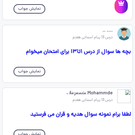
نمایش جواب
.... ..
درس 13 پیام آسمانی هفتم
بچه ها سوال از درس ۱تا۱۳ برای امتحان میخوام
نمایش جواب
𝒩𝒶𝓏𝒶𝓃𝒾𝓃 Mohammde
درس 13 پیام آسمانی هفتم
لطفا برام نمونه سوال هدیه و قران می فرستید
نمایش جواب