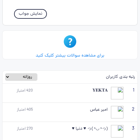
نمایش جواب
برای مشاهده سوالات بیشتر کلیک کنید
رتبه بندی کاربران
1
𝐘𝐄𝐊𝐓𝐀
420
امتیاز
2
امیر عباس
405
امتیاز
3
(っ◔◡◔)っ ♥ دنیا ♥
270
امتیاز