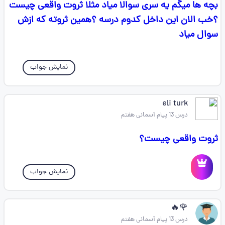
بچه ها میگم یه سری سوالا میاد مثلا ثروت واقعی چیست
؟خب الان این داخل کدوم درسه ؟همین ثروته که ازش
سوال میاد
نمایش جواب
eli turk
درس 13 پیام آسمانی هفتم
ثروت واقعی چیست؟
نمایش جواب
🌹🔥
درس 13 پیام آسمانی هفتم