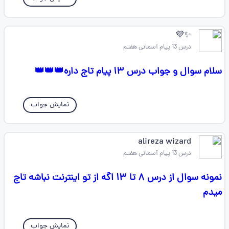
✨️💜
درس 13 پیام آسمانی هفتم
سلام سوال و جواب درس ۱۳ پیام تاج داره👑👑👑
نمایش جواب
alireza wizard
درس 13 پیام آسمانی هفتم
نمونه سوال از درس ۸ تا ۱۳ اگه از تو اینترنت نباشه تاج
میدم
نمایش جواب