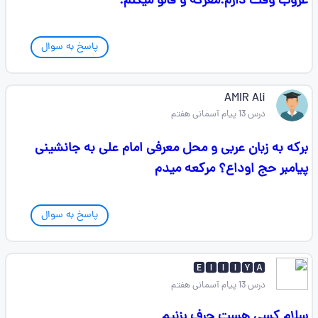
غروب وقت دارم.معرکه و فالو میکنم.
پاسخ به سوال
AMIR Ali
درس 13 پیام آسمانی هفتم
برکه به زبان عربی و محل معرفی امام علی به جانشینی
پیامبر حج اوداع؟ مرکعه میدم
پاسخ به سوال
🅴🅸🅸🅸🆈🅰
درس 13 پیام آسمانی هفتم
سلام کسی هست حرف بزنیم