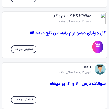
𝑬𝑫𝑽𝑰𝑵𝒍𝒐𝒓 کامنتم باگع
درس 13 پیام آسمانی هفتم
کل جوابای درسو برام بفرستین تاج میدم 👑
نمایش جواب
pari
درس 13 پیام آسمانی هفتم
سوالات درس ۱۳ و ۱۴ رو میخام
نمایش جواب