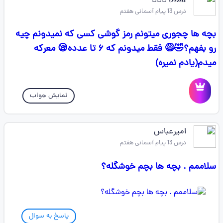
𝒯𝒾𝓃𝒶 🧚🏻‍♀️
درس 13 پیام آسمانی هفتم
بچه ها چجوری میتونم رمز گوشی کسی که نمیدونم چیه
رو بفهم؟🤣😅 فقط میدونم که ۶ تا عدده😪 معرکه
میدم(یادم نمیره)
نمایش جواب
امیرعباس
درس 13 پیام آسمانی هفتم
سلاممم . بچه ها بچم خوشگله؟
پاسخ به سوال