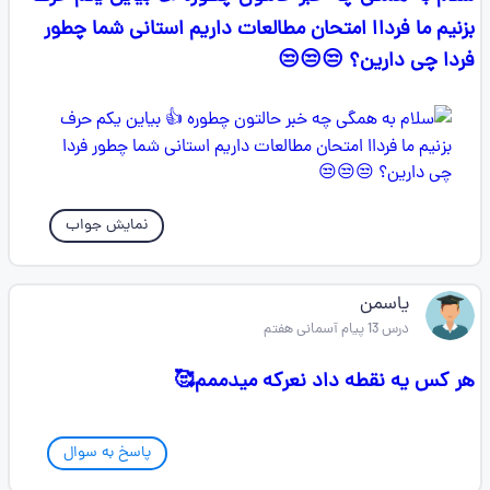
بزنیم ما فرداا امتحان مطالعات داریم استانی شما چطور
فردا چی دارین؟ 😒😒😒
نمایش جواب
یاسمن
درس 13 پیام آسمانی هفتم
هر کس یه نقطه داد نعرکه میدممم🥰
پاسخ به سوال