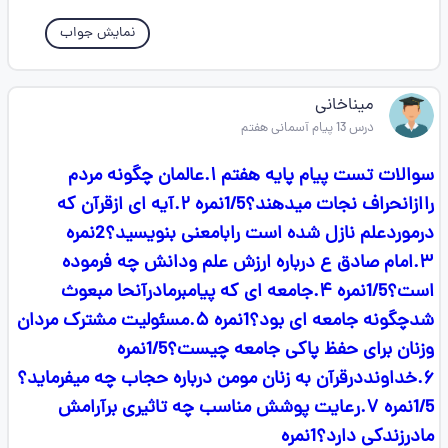
نمایش جواب
میناخانی
درس 13 پیام آسمانی هفتم
سوالات تست پیام پایه هفتم ۱.عالمان چگونه مردم
راازانحراف نجات میدهند؟1/5نمره ۲.آیه ای ازقرآن که
درموردعلم نازل شده است رابامعنی بنویسید؟2نمره
۳.امام صادق ع درباره ارزش علم ودانش چه فرموده
است؟1/5نمره ۴.جامعه ای که پیامبرمادرآنحا مبعوث
شدچگونه جامعه ای بود؟1نمره ۵.مسئولیت مشترک مردان
وزنان برای حفظ پاکی جامعه چیست؟1/5نمره
۶.خداونددرقرآن به زنان مومن درباره حجاب چه میفرماید؟
1/5نمره ۷.رعایت پوشش مناسب چه تاثیری برآرامش
مادرزندکی دارد؟1نمره