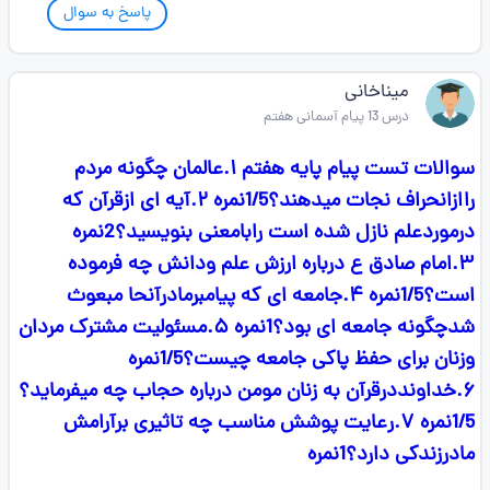
پاسخ به سوال
میناخانی
درس 13 پیام آسمانی هفتم
سوالات تست پیام پایه هفتم ۱.عالمان چگونه مردم
راازانحراف نجات میدهند؟1/5نمره ۲.آیه ای ازقرآن که
درموردعلم نازل شده است رابامعنی بنویسید؟2نمره
۳.امام صادق ع درباره ارزش علم ودانش چه فرموده
است؟1/5نمره ۴.جامعه ای که پیامبرمادرآنحا مبعوث
شدچگونه جامعه ای بود؟1نمره ۵.مسئولیت مشترک مردان
وزنان برای حفظ پاکی جامعه چیست؟1/5نمره
۶.خداونددرقرآن به زنان مومن درباره حجاب چه میفرماید؟
1/5نمره ۷.رعایت پوشش مناسب چه تاثیری برآرامش
مادرزندکی دارد؟1نمره