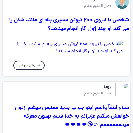
فصل 8 علوم هفتم
شخصی با نیروی ۶۰۰ نیوتن مسیری پله ای مانند شکل را
می کند او چند ژول کار انجام میدهد؟
نمایش جواب
زویا
فصل 8 علوم هفتم
سلام لطفاً واسم اینو جواب بدید ممنونن میشم ازتون
خواهش میکنم عزیزانم به خدا قسم بهتون معرکه
میدممممممم ☺️😘💋💋💋💋