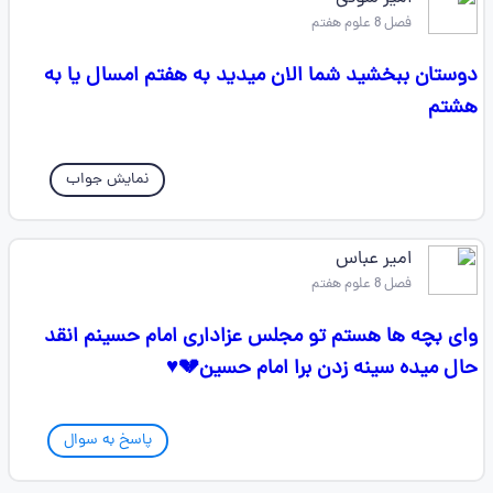
فصل 8 علوم هفتم
دوستان ببخشید شما الان میدید به هفتم امسال یا به
هشتم
نمایش جواب
امیر عباس
فصل 8 علوم هفتم
وای بچه ها هستم تو مجلس عزاداری امام حسینم انقد
حال میده سینه زدن برا امام حسین💔♥️
پاسخ به سوال