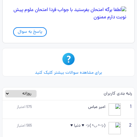
پاسخ به سوال
برای مشاهده سوالات بیشتر کلیک کنید
رتبه بندی کاربران
1
امیر عباس
575
امتیاز
2
(っ◔◡◔)っ ♥ دنیا ♥
565
امتیاز