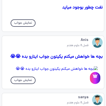
نفت چطور بوجود میاید
نمایش جواب
Anis
فصل 8 علوم هفتم
بچه ها خواهش میکنم یکیتون جواب اینارو بده 😭😭
نمایش جواب
sanya
فصل 8 علوم هفتم