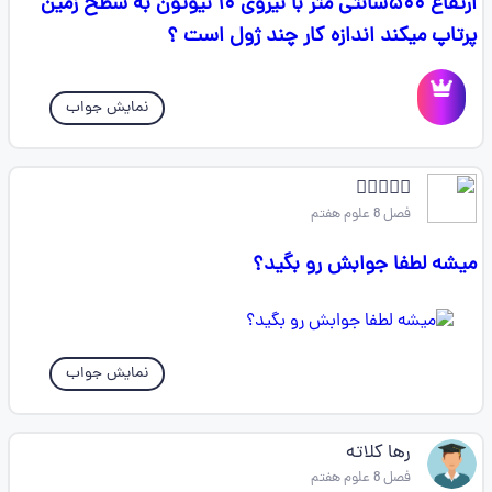
ارتفاع ۵۰۰سانتی متر با نیروی ۱۰ نیوتون به سطح زمین
پرتاپ میکند اندازه کار چند ژول است ؟
نمایش جواب
⎯࣭❀‌᳣࣪
فصل 8 علوم هفتم
میشه لطفا جوابش رو بگید؟
نمایش جواب
رها کلاته
فصل 8 علوم هفتم