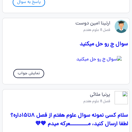
پاسخ به سوال
ارتینا امین دوست
فصل 8 علوم هفتم
سوال ج رو حل میکنید
نمایش جواب
پرنیا ملائی
فصل 8 علوم هفتم
سلام کسی نمونه سوال علوم هفتم از فصل ۸تا۱۵داره؟
لطفا ارسال کنید، مــــــــــعرکه میدم 💙💜