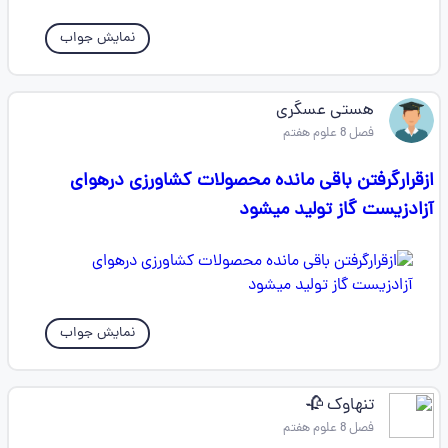
نمایش جواب
هستی عسگری
فصل 8 علوم هفتم
ازقرارگرفتن باقی مانده محصولات کشاورزی درهوای
آزادزیست گاز تولید میشود
نمایش جواب
تنهاوک 🥀
فصل 8 علوم هفتم