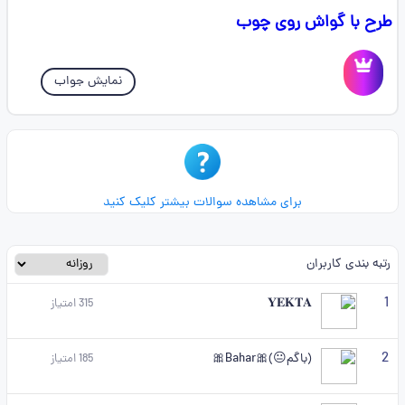
طرح با گواش روی چوب
نمایش جواب
برای مشاهده سوالات بیشتر کلیک کنید
رتبه بندی کاربران
1
𝐘𝐄𝐊𝐓𝐀
315
امتیاز
2
(باگم😐)🎀Bahar🎀
185
امتیاز