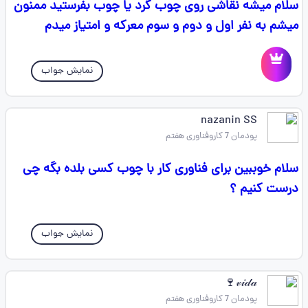
سلام میشه نقاشی روی چوب گرد یا چوب بفرستید ممنون
میشم به نفر اول و دوم و سوم معرکه و امتیاز میدم
نمایش جواب
nazanin SS
پودمان 7 کاروفناوری هفتم
سلام خوببین برای فناوری کار با چوب کسی بلده بگه چی
درست کنیم ؟
نمایش جواب
𝓋𝒾𝒹𝒶🍷
پودمان 7 کاروفناوری هفتم