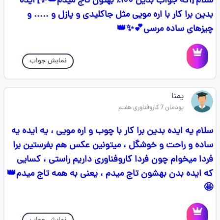
سلام [اگه جواب بدین ۱۰۰٪ بهتون تاج میدم👑✨️] ایده
بدین برا کار با اره مویی مثل جاکلیدی و پازل و ..... و
چیزهای ساده مرسی💕✨️👑
نمایش جواب
یمنا
پودمان 7 کاروفناوری هفتم
سلام یه ایده بدین برا کار با چوب و اره مویی ، یه ایده یه
ساده و راحت و خوشگل ، میتونین عکس هم بفرستین برا
فردا میخوام چون فردا کاروفناوری داریم راستی ، کسایی
که ایده بدن بهشون تاج میدم ، یعنی به همه تاج میدم👑
🤩