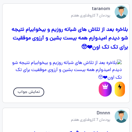
taranom
پودمان 7 کاروفناوری هفتم
بلاخره بعد از تلاش های شبانه روزیم و بیخوابیام نتیجه
شو دیدم امیدوارم همه بیست بشین و آرزوی موفقیت
برای تک تک اون❤️🥺
نمایش جواب
Dnnnn
پودمان 7 کاروفناوری هفتم