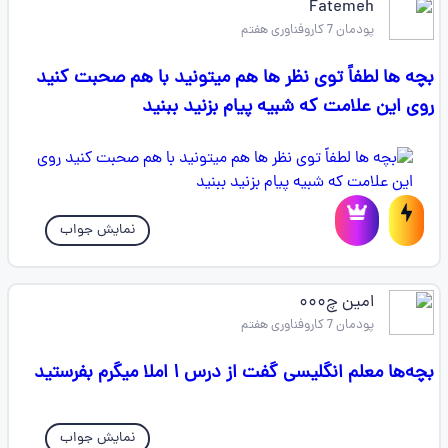
Fatemeh
پودمان 7 کاروفناوری هفتم
بچه ها لطفاً توی نظر ها هم میتونید با هم صحبت کنید
روی این علامت که شبیه پیام بزنید ببنید
نمایش جواب
امین چ۰۰۰
پودمان 7 کاروفناوری هفتم
بچه‌ها معلم انگلیسی گفت از درس ۱ املا میگرم بفرستید
نمایش جواب