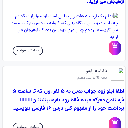
ازهیجان می لرزید.
نمایش جواب
فاطمه راهوار
درس 16 فارسی هفتم
لطفا اینو زود جواب بدین به ۵ نفر اول که تا ساعت ۵
فرستادن معرکه میدم فقط زود بفرستیننننننن👇🏻👇🏻👇🏻
برداشت خود را از مفهوم کلی درس ۱۶ فارسی بنویسید
نمایش جواب