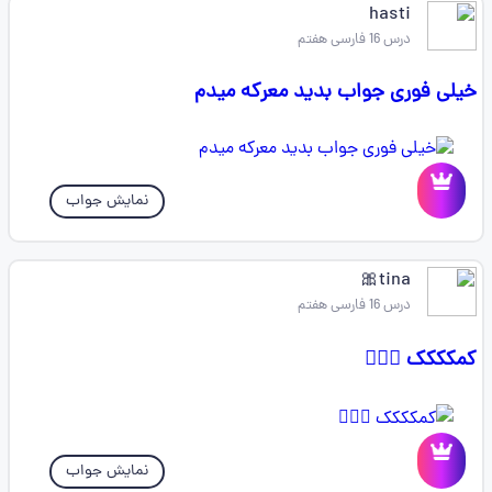
hasti
درس 16 فارسی هفتم
خیلی فوری جواب بدید معرکه میدم
نمایش جواب
tina🎀
درس 16 فارسی هفتم
کمکککک 😮‍💨🗿
نمایش جواب