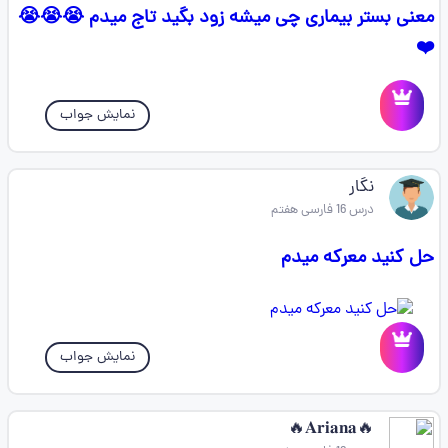
معنی بستر بیماری چی میشه زود بگید تاج میدم 😭😭😭
❤️
نمایش جواب
نگار
درس 16 فارسی هفتم
حل کنید معرکه میدم
نمایش جواب
🔥𝐀𝐫𝐢𝐚𝐧𝐚🔥