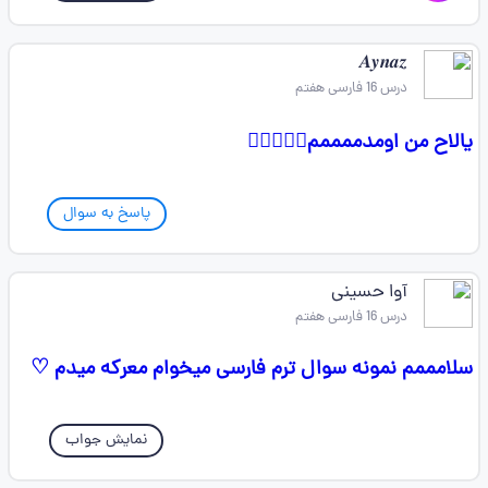
𝑨𝒚𝒏𝒂𝒛
درس 16 فارسی هفتم
یالاح من اومدممممم🙂‍↔️🤦🏻‍♀️
پاسخ به سوال
آوا حسینی
درس 16 فارسی هفتم
سلامممم نمونه سوال ترم فارسی میخوام معرکه میدم ♡
نمایش جواب