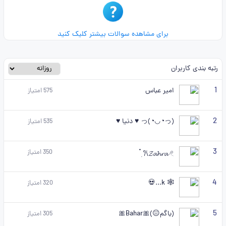
برای مشاهده سوالات بیشتر کلیک کنید
رتبه بندی کاربران
1
امیر عباس
575
امتیاز
2
(っ◔◡◔)っ ♥ دنیا ♥
535
امتیاز
3
350
امتیاز
𐙚𝓩𝓪𝓱𝓻𝓪 𓏲 ๋࣭
4
🕸 k...💀
320
امتیاز
5
(باگم😐)🎀Bahar🎀
305
امتیاز