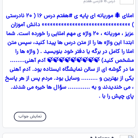
درس 16 فارسی هفتم
املای 🐜 موریانه ای پایه ی #هفتم درس ۱۶ ( ۲۰ نادرستی
) »»»»»»»»»»»»»»»»»»»»»»»»»»»»»»»» دانش آموزان
عزیز ، موریانه ، ۲۰ واژه ی مهم املایی را خورده است. شما
ابتدا این واژه ها را از متن درس ها پیدا کنید، سپس متن
املا را کامل در برگه یا دفتر خود بنویسید . ( واژه ها را
مشخص کنید) 🍃🍃🍃🍃🍃🍃🍃🍃🍃 آدم آهنی........
ما در گوشه ای از سالن نمایشگاه ایستاده بود. آدم آهنی
یکی از بهترین و ......... وسایل بود. مردم پس از هر پاسخ
، می خندیدند و به ............ سؤال ها خیره می شدند.
پای چپش را با .
نمایش جواب