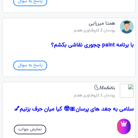
پاسخ به سوال
همتا میرزایی
پودمان 2 کاروفناوری هفتم
با برنامه paint چجوری نقاشی بکشم؟
پاسخ به سوال
𝑀𝒶𝒽𝒹𝒾𝓈🌜
پودمان 2 کاروفناوری هفتم
سلامی به جغد های پرسان🎀🤓 کیا میان حرف بزنیم💅
نمایش جواب