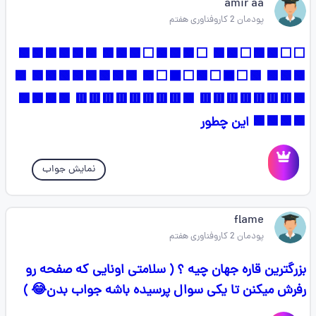
amir aa
پودمان 2 کاروفناوری هفتم
⬜️⬜️🟩🟩⬜️🟩🟩 ⬜️🟩🟩🟩⬜️🟩🟩🟩 🟩🟩🟩🟩🟩🟩
🟩🟩🟩 🟩⬜️⬛️⬜️🟩⬜️⬛️⬜️🟩 🟩🟩🟩🟩🟩🟩🟩🟩 🟩
🟩🟥🟥🟥🟥🟥🟥🟥 🟩🟥🟥🟥🟥🟥🟥🟥🟥 🟩🟩🟩🟩
🟩🟩🟩🟩 این چطور
نمایش جواب
flame
پودمان 2 کاروفناوری هفتم
بزرگترین قاره جهان چیه ؟ ( سلامتی اونایی که صفحه رو
رفرش میکنن تا یکی سوال پرسیده باشه جواب بدن😂 )