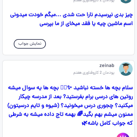
پودمان 2 کاروفناوری هفتم
چیز بدی نپرسیدم نارا حت شدی ...میگم خودت میدونی
اسم ماشین چیه یا فقد میخای از ما بپرسی
نمایش جواب
zeinab
پودمان 2 کاروفناوری هفتم
سلام بچه ها خسته نباشید ✨🧚‍♀️ بچه ها یه سوال میشه
روتین های درسی برام بفرستید? بعد از مدرسه چیکار
میکنید؟ چجوری درس میخونید؟ (شیوه و تایم درسیتون)
ممنون میشم بهم بگید🌈 بهمه تاج داده میشه به شرطی
که جواب کامل باشه🌿