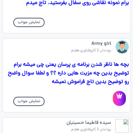
برام نمونه نقاشی روی سفال بفرستید. تاج میدم
نمایش جواب
Army girl
پودمان 2 کاروفناوری هفتم
بچه ها ناظر شدن برنامه ی پرسان یعنی چی میشه برام
توضیح بدین چه مزیت هایی داره ؟؟ و لطفا سوال واضح
رو توضیح بدین تاج فراموش نمیشه
نمایش جواب
سیده فاطیما حسینیان
پودمان 2 کاروفناوری هفتم