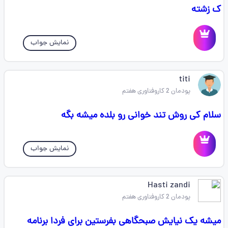
ک زشته
نمایش جواب
titi
پودمان 2 کاروفناوری هفتم
سلام کی روش تند خوانی رو بلده میشه بگه
نمایش جواب
Hasti zandi
پودمان 2 کاروفناوری هفتم
میشه یک نیایش صبحگاهی بفرستین برای فردا برنامه