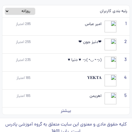
رتبه بندی کاربران
1
امیر عباس
285
امتیاز
2
❤دنیز جون ❤
255
امتیاز
3
(っ◔◡◔)っ ♥ دنیا ♥
235
امتیاز
4
𝐘𝐄𝐊𝐓𝐀
165
امتیاز
5
اهریمن
165
امتیاز
بیشتر
کلیه حقوق مادی و معنوی این سایت متعلق به گروه آموزشی پادرس
است. پاییز 1401