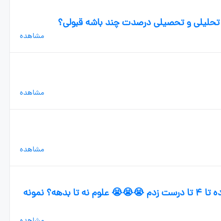
د تحلیلی و تحصیلی درصدت چند باشه قبولی؟
مشاهده
مشاهده
مشاهده
داداش ریاضی چرا انقدر سختههه از پونزده تا ۴ تا درست زدم 😭😭😭 علوم نه تا بدهه؟ نمونه