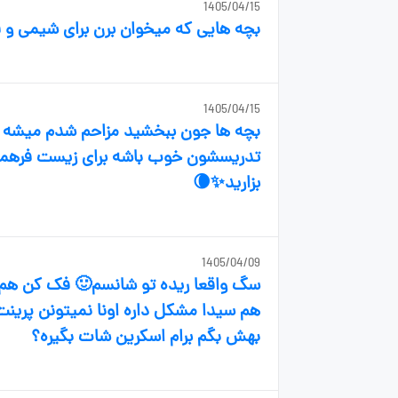
1405/04/15
بچه هایی که میخوان برن برای شیمی و ف
1405/04/15
بچه ها جون ببخشید مزاحم شدم میشه 
تدریسشون خوب باشه برای زیست فرهمند
بزارید✨️🌘
1405/04/09
سگ واقعا ریده تو شانسم🙂 فک کن هم م
هم سیدا مشکل داره اونا نمیتونن پرینت
بهش بگم برام اسکرین شات بگیره؟