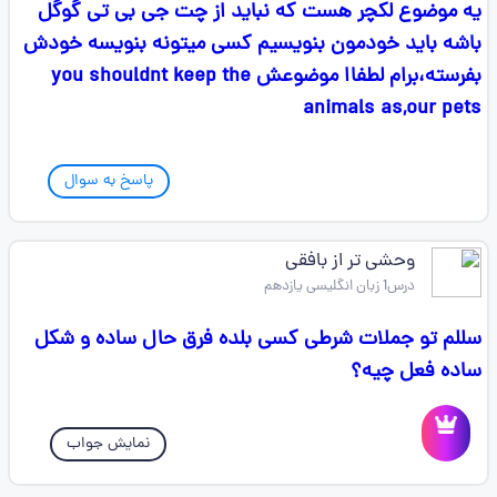
یه موضوع لکچر هست که نباید از چت جی بی تی گوگل
باشه باید خودمون بنویسیم کسی میتونه بنویسه خودش
بفرسته،برام لطفاا موضوعش you shouldnt keep the
animals as,our pets
پاسخ به سوال
وحشی تر از بافقی
درس1 زبان انگلیسی یازدهم
سللم تو جملات شرطی کسی بلده فرق حال ساده و شکل
ساده فعل چیه؟
نمایش جواب