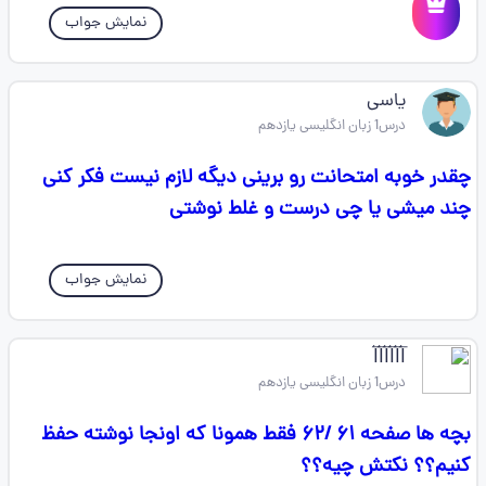
نمایش جواب
یاسی
درس1 زبان انگلیسی یازدهم
چقدر خوبه امتحانت رو برینی دیگه لازم نیست فکر کنی
چند میشی یا چی درست و غلط نوشتی
نمایش جواب
l⃐l⃐l⃐l⃐l⃐l⃐
درس1 زبان انگلیسی یازدهم
بچه ها صفحه ۶۱ /۶۲ فقط همونا که اونجا نوشته حفظ
کنیم؟؟ نکتش چیه؟؟