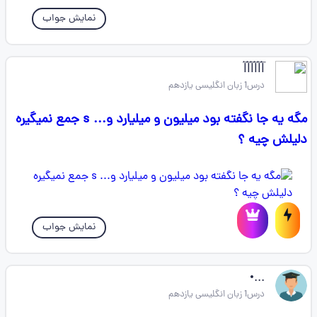
نمایش جواب
l⃐l⃐l⃐l⃐l⃐l⃐
درس1 زبان انگلیسی یازدهم
مگه یه جا نگفته بود میلیون و میلیارد و... s جمع نمیگیره
دلیلش چیه ؟
نمایش جواب
...•
درس1 زبان انگلیسی یازدهم