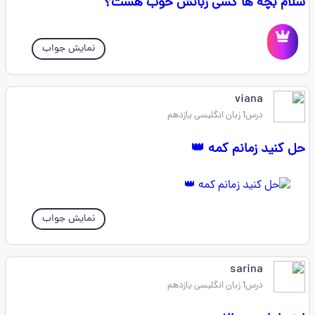
سلام بچه ها کسی زبانش خوب هست؟
نمایش جواب
viana
درس1 زبان انگلیسی یازدهم
حل کنید زمانم کمه 👑
نمایش جواب
sarina
درس1 زبان انگلیسی یازدهم