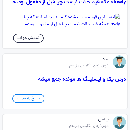
slowly مگه قید حالت نیست چرا قبل از مفعول اومده
نمایش جواب
...•
درس1 زبان انگلیسی یازدهم
درس یک و لیسنینگ ها مونده جمع میشه
پاسخ به سوال
یاسی
درس1 زبان انگلیسی یازدهم