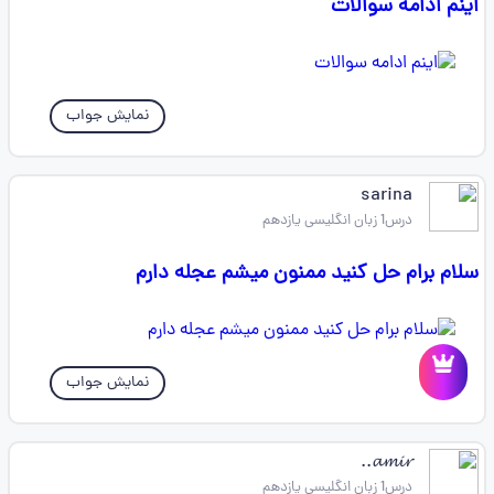
اینم ادامه سوالات
نمایش جواب
sarina
درس1 زبان انگلیسی یازدهم
سلام برام حل کنید ممنون میشم عجله دارم
نمایش جواب
𝓪𝓶𝓲𝓻..
درس1 زبان انگلیسی یازدهم