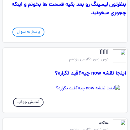
بنظرتون لیسینگ رو بعد بقیه قسمت ها بخونم و اینکه
چجوری میخونید
پاسخ به سوال
l⃐l⃐l⃐l⃐l⃐l⃐
درس1 زبان انگلیسی یازدهم
اینجا نقشه now چیه؟قید تکراره؟
نمایش جواب
𝒶𝓁𝒾𝓂
درس1 زبان انگلیسی یازدهم