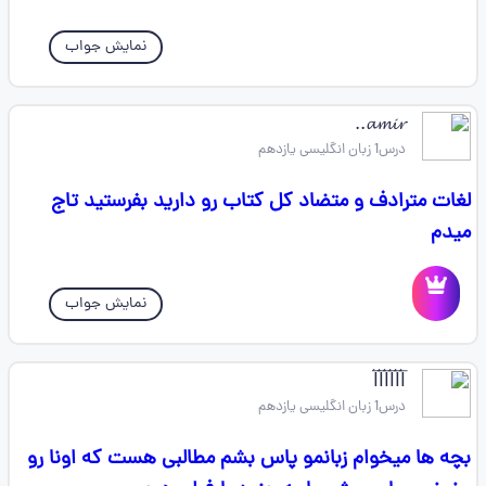
نمایش جواب
𝓪𝓶𝓲𝓻..
درس1 زبان انگلیسی یازدهم
لغات مترادف و متضاد کل کتاب رو دارید بفرستید تاج
میدم
نمایش جواب
l⃐l⃐l⃐l⃐l⃐l⃐
درس1 زبان انگلیسی یازدهم
بچه ها میخوام زبانمو پاس بشم مطالبی هست که اونا رو