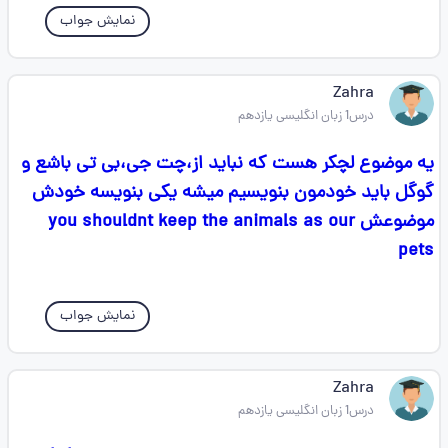
نمایش جواب
Zahra
درس1 زبان انگلیسی یازدهم
یه موضوع لچکر هست که نباید از،چت جی،بی تی باشع و
گوگل باید خودمون بنویسیم میشه یکی بنویسه خودش
موضوعش you shouldnt keep the animals as our
pets
نمایش جواب
Zahra
درس1 زبان انگلیسی یازدهم