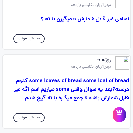
درس1 زبان انگلیسی یازدهم
اسامی غیر قابل شمارش s میگیرن یا نه ؟
نمایش جواب
روژهات
درس1 زبان انگلیسی یازدهم
some loaves of bread some loaf of bread کدوم
درسته؟بعد یه سوال،وقتی some میاریم اسم اگه غیر
قابل شمارش باشه s جمع میگیره یا نه گیج شدم
نمایش جواب