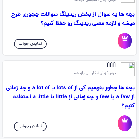
بچه ها یه سوال از بخش ریدینگ سوالات چجوری طرح
میشه و لازمه معنی ریدینگ رو حفظ کنیم؟
نمایش جواب
l⃐l⃐l⃐l⃐l⃐l⃐
درس1 زبان انگلیسی یازدهم
بچه ها چطور بفهمیم کی از lots of یا a lot of و چه زمانی
از a few یا few و چه زمانی از little یا a little استفاده
کنیم؟
نمایش جواب