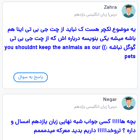
Zahra
درس1 زبان انگلیسی یازدهم
یه موضوع لکچر هست ک نباید از چت جی بی تی اینا هم
باشه میشه یکی بنویسه درباره اش که از چت جی بی تی
گوگل نباشه :)) you shouldnt keep the animals as our
pets
پاسخ به سوال
Negar
درس1 زبان انگلیسی یازدهم
بچه هااااا کسی جواب شبه نهایی زبان یازدهم امسال و
داره ؟ تروخدااااا داریم بدید معرکه میدمممم