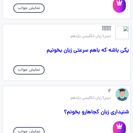
نمایش جواب
l⃐l⃐l⃐l⃐l⃐l⃐
درس1 زبان انگلیسی یازدهم
یکی باشه که باهم سرعتی زبان بخونیم
نمایش جواب
F‌‌‌‍‍
درس1 زبان انگلیسی یازدهم
شنیداری زبان کجاهارو بخونم؟
نمایش جواب