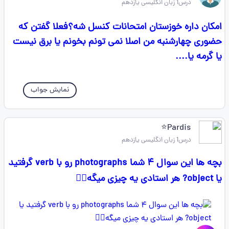
درس1 زبان انگلیسی یازدهم
امکان داره خوزستان امتحانات کنسل شه؟فعلا گفتن که
حضوری چهارشنبه من اصلا نمی تونم بخونم یا برق نیست
یا گرمه یا....
نمایش جواب
Pardis⭐
درس1 زبان انگلیسی یازدهم
بچه ها این سوال ۴ شما photographs رو با verb گرفتید
یا object? هر استادی یه چیزی میگه🤦‍♀️