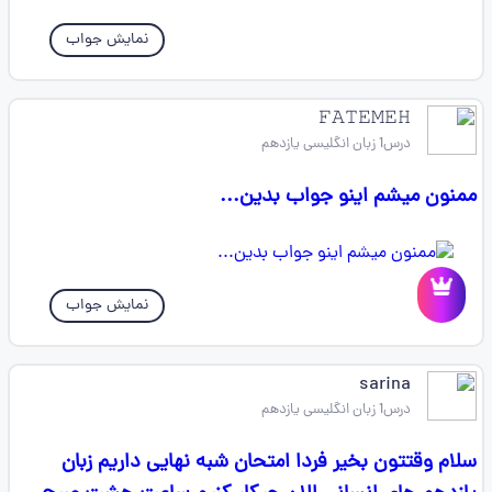
نمایش جواب
𝙵𝙰𝚃𝙴𝙼𝙴𝙷
درس1 زبان انگلیسی یازدهم
ممنون میشم اینو جواب بدین...
نمایش جواب
sarina
درس1 زبان انگلیسی یازدهم
سلام وقتتون بخیر فردا امتحان شبه نهایی داریم زبان