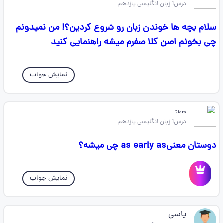
درس1 زبان انگلیسی یازدهم
سلام بچه ها خوندن زبان رو شروع کردین؟! من نمیدونم
چی بخونم اصن کلا صفرم میشه راهنمایی کنید
نمایش جواب
ₜᵢₐᵣₐ
درس1 زبان انگلیسی یازدهم
دوستان معنیas early as چی میشه؟
نمایش جواب
یاسی