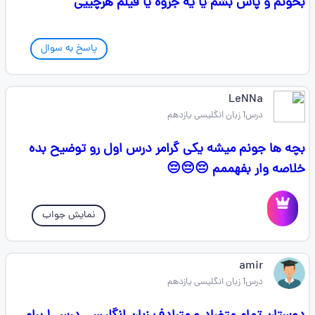
بخونم و پاس بشم یا یه جزوه یا فیلم هرچییی
پاسخ به سوال
LeNNa
درس1 زبان انگلیسی یازدهم
بچه ها جونم میشه یکی گرامر درس اول رو توضیح بده
خلاصه وار بفهممم 😔😔😔
نمایش جواب
amir
درس1 زبان انگلیسی یازدهم