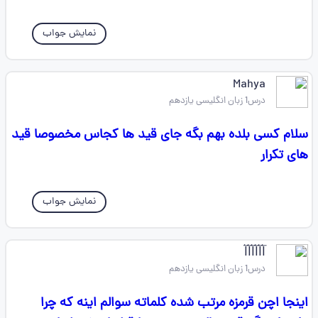
نمایش جواب
Mahya
درس1 زبان انگلیسی یازدهم
سلام کسی بلده بهم بگه جای قید ها کجاس مخصوصا قید
های تکرار
نمایش جواب
l⃐l⃐l⃐l⃐l⃐l⃐
درس1 زبان انگلیسی یازدهم
اینجا اچن قرمزه مرتب شده کلماته سوالم اینه که چرا