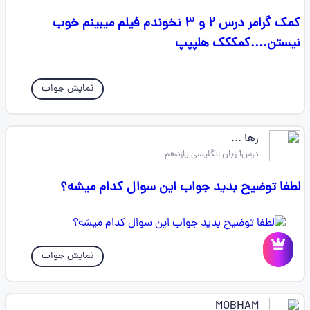
کمک گرامر درس ۲ و ۳ نخوندم فیلم میبینم خوب
نیستن....کمککک هلپپپ
نمایش جواب
رها ...
درس1 زبان انگلیسی یازدهم
لطفا توضیح بدید جواب این سوال کدام میشه؟
نمایش جواب
MOBHAM