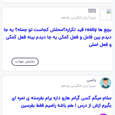
l⃐l⃐l⃐l⃐l⃐l⃐
درس1 زبان انگلیسی یازدهم
بچع ها really قید تکراره؟محلش کجاست تو جمله؟ یه جا
دیدم بین فاعل و فعل کمکی یه جا دیدم بینه فعل کمکی
و فعل اصلی
نمایش جواب
یاسی
درس1 زبان انگلیسی یازدهم
سلام میگم کسی گرامر هارو داره برام بفرسته ی نمره ای
بگیرم ازش از درس ۱ هم باشه راضیم فقط بفرسین