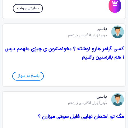
نمایش جواب
یاسی
درس1 زبان انگلیسی یازدهم
کسی گرامر هارو نوشته ؟ بخونمشون ی چیزی بفهمم درس
۱ هم بفرستین راضیم
پاسخ به سوال
یاسی
درس1 زبان انگلیسی یازدهم
مگه تو امتحان نهایی فایل صوتی میزارن ؟