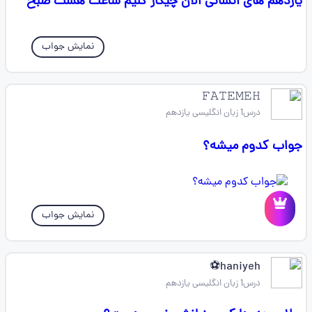
یازدهم های انسانی الان چیکار کنیم ساعت هشت صبح
نمایش جواب
𝙵𝙰𝚃𝙴𝙼𝙴𝙷
درس1 زبان انگلیسی یازدهم
جواب کدوم میشه؟
نمایش جواب
haniyeh⚽
درس1 زبان انگلیسی یازدهم