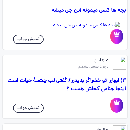
بچه ها کسی میدونه این چی میشه
نمایش جواب
ماهلین
درس6 فارسی یازدهم
۴) لبهای تو خضراگر بدیدی/ گفتی لب چشمۀ حیات است
اینجا جناس کجاش هست ؟
نمایش جواب
zahra