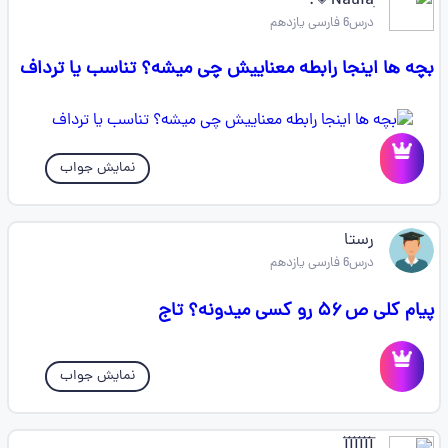
Nadiaִ💗᪲᪲᪲.
درس6 فارسی یازدهم
بچه ها اینجا رابطه معناییش چی میشه؟ تناسب یا ترداف
نمایش جواب
رستا
درس6 فارسی یازدهم
پیام کلی ص ۵۶ رو کسی میدونه؟ تاج
نمایش جواب