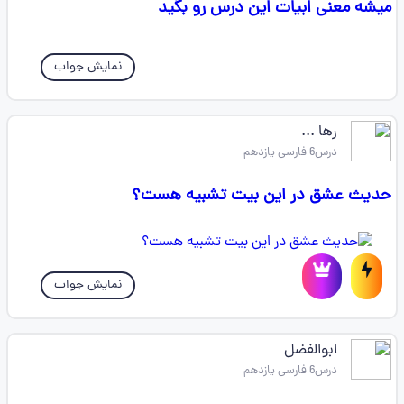
میشه معنی ابیات این درس رو بگید
نمایش جواب
رها ...
درس6 فارسی یازدهم
حدیث عشق در این بیت تشبیه هست؟
نمایش جواب
ابوالفضل
درس6 فارسی یازدهم