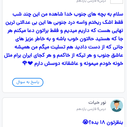
درس6 فارسی یازدهم
سلام به بچه های جنوب خدا شاهده من این چند شب
فقط اشک ریختم واسه درد جنوبی ها این بی عدالتی ترین
نهایی هست که داریم میدیم و فقط براتون دعا میکنم هر
جا که هستید حالتون خوب باشه و به خاطر عزیز های
جانی که از دست دادید هم تسلیت میگم من همیشه
عاشق جنوب و هر تیکه از خاکمم و هر کجای ایران برام مثل
خونه خودم میمونه و عاشقانه دوسش دارم 💔🌹
پاسخ به سوال
نور حیات
درس6 فارسی یازدهم
بنظرتون ۱۸ بده؟😭