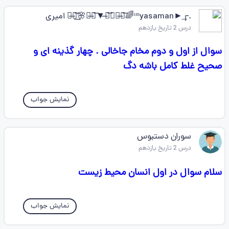
.┌►͢ᶦᵐyasaman🌈̶꯭͞⃟⃠̶꯭͞▼⟮̶꯭͞🌸̶꯭͞❰͢ امیری
درس 2 تاریخ یازدهم
سوال از اول و دوم مخام جاخالی . چهار گذینه ای و
صحیح غلط کامل باشه دگ
نمایش جواب
سوران دستبوس
درس 2 تاریخ یازدهم
سلام سوال در اول انسان محیط زیست
نمایش جواب