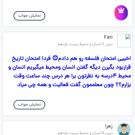
نمایش جواب
Fati
درس 4 انسان و محیط زیست یازدهم
اخییی امتحان فلسفه رو هم دادم😊 فردا امتحان تاریخ
قراربود بگیرن دیگه گفتن انسان ومحیط میگیریم انسان و
محیط ۴درسه به نظرتون برا هر درس چند ساعت وقت
بزارم؟؟ چون معلممون گفت فعالیت و همه چی میاد
نمایش جواب
زهرا
درس 4 انسان و محیط زیست یازدهم