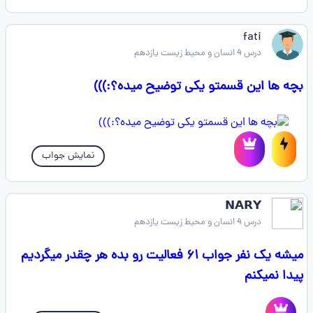
fati
درس 4 انسان و محیط زیست یازدهم
بچه ها این قسمتو یکی توضیح میده؟:)))
نمایش جواب
𝗡𝗔𝗥𝗬
درس 4 انسان و محیط زیست یازدهم
میشه یک نفر جواب ۶۱ فعالیت رو بده هر چقدر میگردیم
پیدا نمیکنم