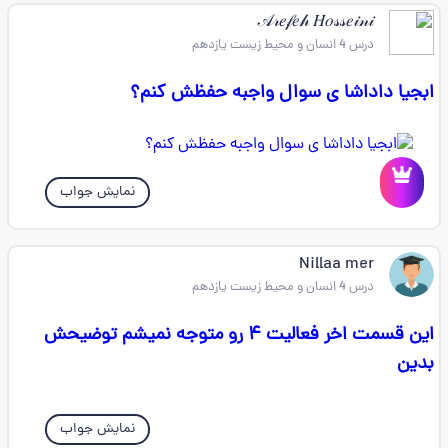
𝒜𝓇𝑒𝒻𝑒𝒽 𝐻𝑜𝓈𝓈𝑒𝒾𝓃𝒾
درس 4 انسان و محیط زیست یازدهم
ابجیا داداشا ی سوال واجبه حفظش کنم؟
نمایش جواب
Nillaa mer
درس 4 انسان و محیط زیست یازدهم
این قسمت اخر فعالیت ۴ رو متوجه نمیشم توضیحش
بدین
نمایش جواب