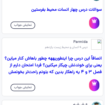
سوالات درس چهار انسات محیط بفرستین
نمایش جواب
Parmida
درس 4 انسان و محیط زیست یازدهم
انصافاً این درس چرا اینطوریههه چطور باهاش کنار میاین؟
یعنی برای خوندنش چیکار میکنین؟ فردا امتحان دارم از
فصل ۳ و ۴ یه راهکار بدین که بتونم راحت‌تر بخونمش
نمایش جواب
ع.ق .ق.م