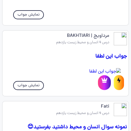
نمایش جواب
مرداویج | BAKHTIARI
درس 4 انسان و محیط زیست یازدهم
جواب این لطفا
نمایش جواب
Fati
درس 4 انسان و محیط زیست یازدهم
نمونه سوال انسان و محیط داشتید بفرستید😊