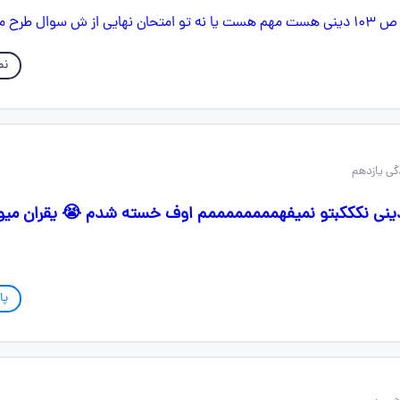
نم
دینی نکککبتو نمیفهممممممممم اوف خسته شدم 😭 یقران میو
پا