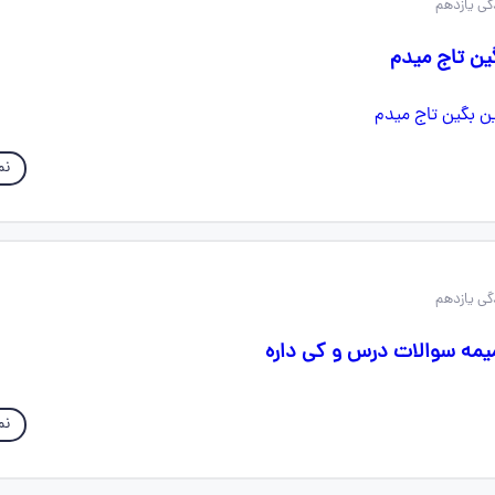
ین تاج میدم
نم
یمه سوالات درس و کی داره
نم