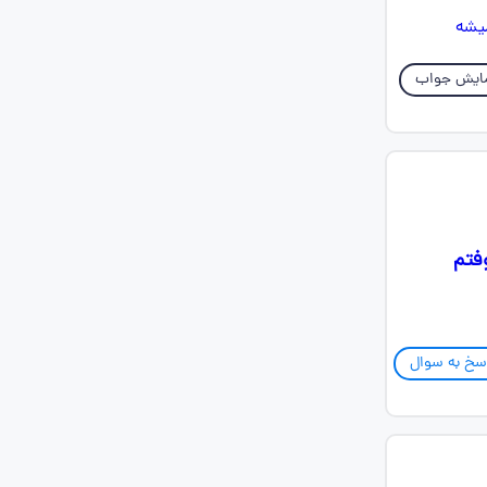
ایش جواب
فتم
سخ به سوال