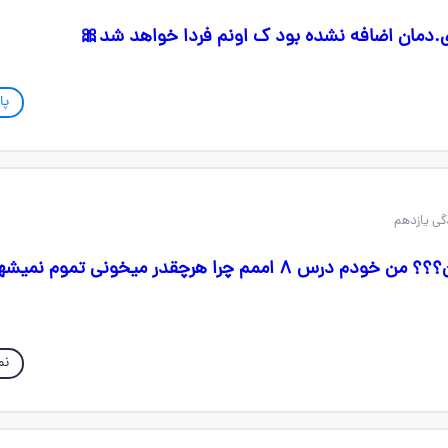
.دمان اضافه نشده بود ک اونم فردا خواهد شد🎀
پا
بچه ها درس چندین؟؟؟ من خودم درس ۸ اممم چرا هرچقدر میخونی تموم نم
نم