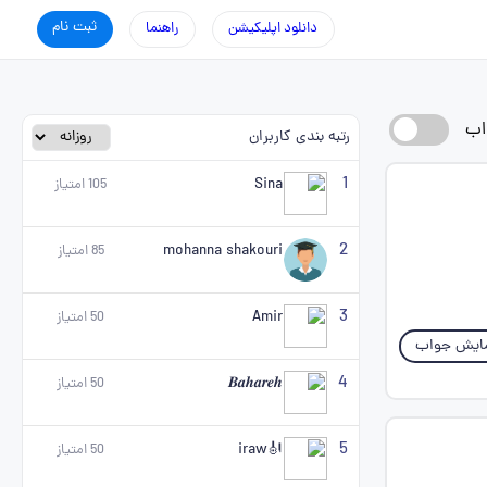
ثبت نام
دانلود اپلیکیشن
راهنما
اب
رتبه بندی کاربران
1
Sina
105
امتیاز
2
mohanna shakouri
85
امتیاز
3
Amir
50
امتیاز
ایش جواب
4
𝑩𝒂𝒉𝒂𝒓𝒆𝒉
50
امتیاز
5
🎻iraw
50
امتیاز