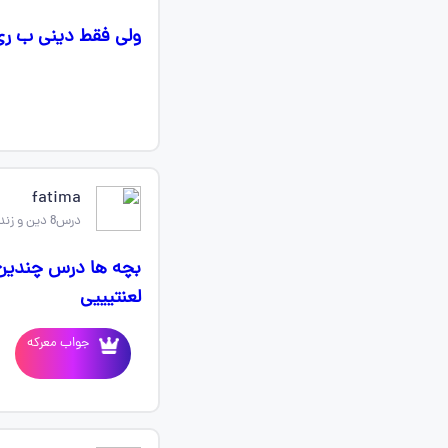
ولی فقط دینی ب ری
fatima
درس8 دین و زندگی یازدهم
لعنتیییی
جواب معرکه