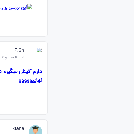
F.Gh
درس8 دین و زندگی یازدهم
دارم آتیش میگیرم 
نهاییووووو
kiana