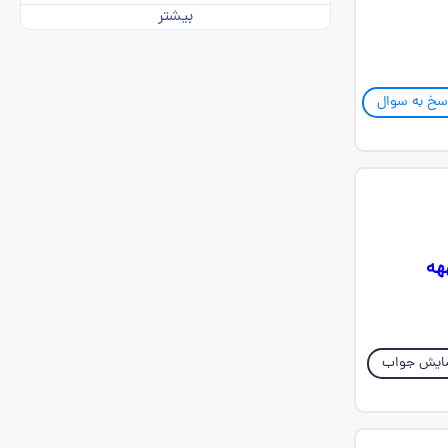
بیشتر
سخ به سوال
یشههه
ایش جواب