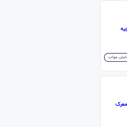
یه
ایش جواب
 معرک