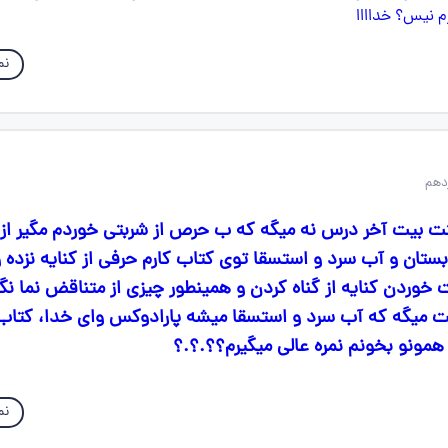
نم
تت بیت آخر درس نه میگه که ب حرص از شربتی خوردم مگیر از 
ابستان و آب سرد و استسقا توی کتاب کارم حرفی از کنایه نزده
 خوردن کنایه از گناه کردن و همینطور چیزی از متناقض نما نگ
میگه که آب سرد و استسقا میشه پارادوکس وای خدا، کتاب 
مونو بخونم نمره عالی میگیرم؟؟.؟.؟
نم