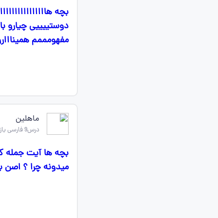
بچه هاااااااااااااا
دوستییییی چیارو با
مفهومممم همینااار
ماهلین
درس9 فارسی یازدهم
بچه ها آیت جمله ک
میدونه چرا ؟ اصن ب