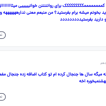
اا کممممممممککککککککک برای روانننننن خوانیییییی میثاااااااا
ید بخونم میشه برام بفرستید؟ من منبعم معنی ندارههههههه و
و دارید بفرستیددددددددد
نم
ه میگه سال ها جنجال کرده ام تو کتاب اضافه زده جنجال م
هشنمبخوره اخه
نم