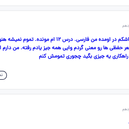
بچه ها واقعا دیگه اشکم در اومده من فارسی. درس ۱۲ ام مونده. تم
 حفظی ها رو معنی گردم وایی همه جیز یادم رفته. من دارم ا
 راهکاری یه جیزی بگید چجوری تمومش کنم
نم