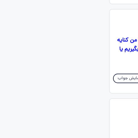
من کنایه
یریم یا
ایش جواب