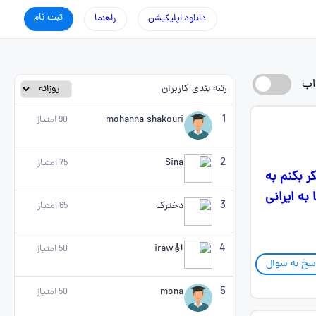
ثبت نام
دانلود اپلیکیشن
راهنما
اب
رتبه بندی کاربران
1
mohanna shakouri
90
امتیاز
2
Sina
75
امتیاز
 بکنم به
ه ایرانی
3
دخترک
65
امتیاز
4
🎻iraw
50
امتیاز
سخ به سوال
5
mona
50
امتیاز