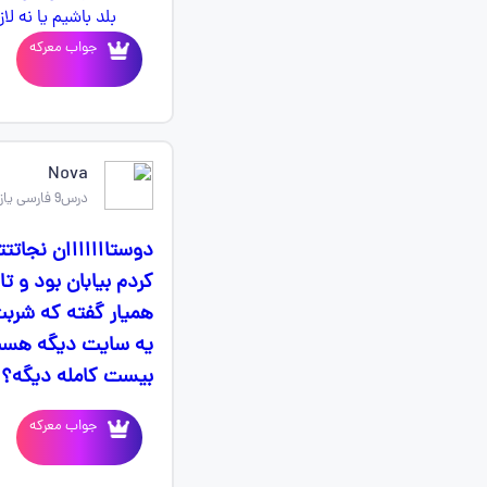
جواب معرکه
Nova
درس9 فارسی یازدهم
دوستااااااان نجاتت
کردم بیابان بود و ت
همیار گفته که شربت
یه سایت دیگه هست 
بیست کامله دیگه؟ ه
جواب معرکه