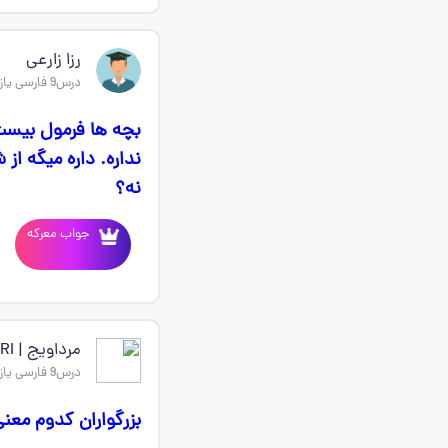
رزا زارعی
درس9 فارسی یازدهم
بچه ها فرمول بیست.
نداره. داره میگه ا
نه؟
جواب معرکه
مرداویج | BAKHTIARI
درس9 فارسی یازدهم
بزرگواران کدوم معن