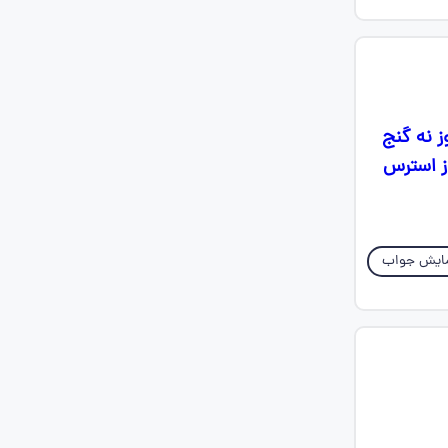
وم نمیشه هنوز نه گنج
ز استرس
ایش جواب