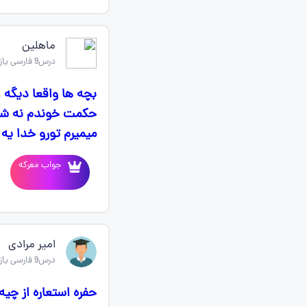
ماهلین
درس9 فارسی یازدهم
حکمت خوندم نه شعر
میمیرم تورو خدا یه
جواب معرکه
امیر مرادی
درس9 فارسی یازدهم
حفره استعاره از چیه