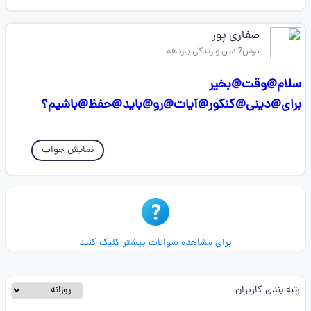
صفاری پور
درس7 دین و زندگی یازدهم
سلام@وقت@بخیر
برای@دینی@کنکور@آیات@رو@باید@حفظ@باشیم؟
نمایش جواب
برای مشاهده سوالات بیشتر کلیک کنید
رتبه بندی کاربران