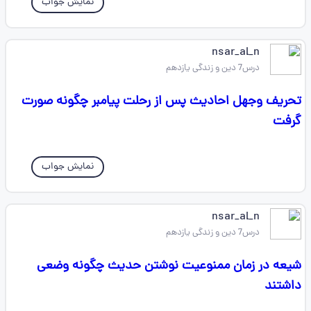
نمایش جواب
nsar_al_n
درس7 دین و زندگی یازدهم
تحریف وجهل احادیث پس از رحلت پیامبر چگونه صورت
گرفت
نمایش جواب
nsar_al_n
درس7 دین و زندگی یازدهم
شیعه در زمان ممنوعیت نوشتن حدیث چگونه وضعی
داشتند