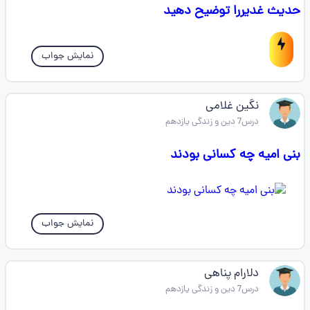
حدیث غدیررا توضیح دهید
نمایش جواب
نگین غلامی
درس7 دین و زندگی یازدهم
بنی امیه چه کسانی بودند
نمایش جواب
دلارام پناهی
درس7 دین و زندگی یازدهم