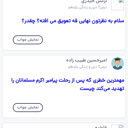
نرگس حیدری
درس7 دین و زندگی یازدهم
سلام به نظرتون نهایی فه تعویق می افته؟ چقدر؟
نمایش جواب
امیرحسین طبیب زاده
درس7 دین و زندگی یازدهم
مهمترین خطری که پس از رحلت پیامبر اکرم مسلمانان را
تهدید می‌کند چیست
نمایش جواب