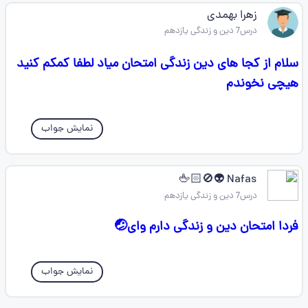
زهرا بهمدی
درس7 دین و زندگی یازدهم
سلام از کجا های دین زندگی امتحان میاد لطفا کمکم کنید
هیچی نخوندم
نمایش جواب
Nafas 👽🚫🖕🏻
درس7 دین و زندگی یازدهم
فردا امتحان دین و زندگی دارم وای🤕
نمایش جواب