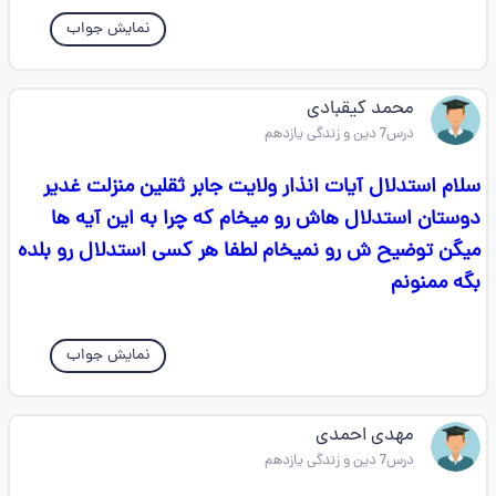
نمایش جواب
محمد کیقبادی
درس7 دین و زندگی یازدهم
سلام استدلال آیات انذار ولایت جابر ثقلین منزلت غدیر
دوستان استدلال هاش رو میخام که چرا به این آیه ها
میگن توضیح ش رو نمیخام لطفا هر کسی استدلال رو بلده
بگه ممنونم
نمایش جواب
مهدی احمدی
درس7 دین و زندگی یازدهم