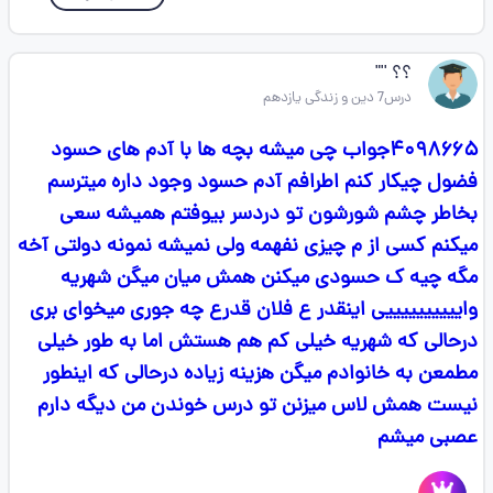
؟؟ ''"
درس7 دین و زندگی یازدهم
۴۰۹۸۶۶۵جواب چی میشه بچه ها با آدم های حسود
فضول چیکار کنم اطرافم آدم حسود وجود داره میترسم
بخاطر چشم شورشون تو دردسر بیوفتم همیشه سعی
میکنم کسی از م چیزی نفهمه ولی نمیشه نمونه دولتی آخه
مگه چیه ک حسودی میکنن همش میان میگن شهریه
واییییییییییی اینقدر ع فلان قدرع چه جوری میخوای بری
درحالی که شهریه خیلی کم هم هستش اما به طور خیلی
مطمعن به خانوادم میگن هزینه زیاده درحالی که اینطور
نیست همش لاس میزنن تو درس خوندن من دیگه دارم
عصبی میشم