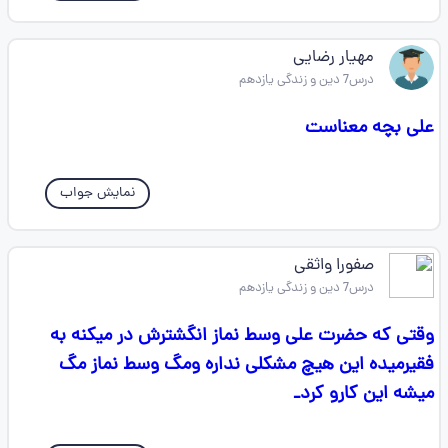
مهیار رضایی
درس7 دین و زندگی یازدهم
علی بچه معناست
نمایش جواب
صفورا واثقی
درس7 دین و زندگی یازدهم
وقتی که حضرت علی وسط نماز انگشترش در میکنه به
فقیرمیده این هیچ مشکلی نداره ومگ وسط نماز مگ
میشه این کارو کردـ