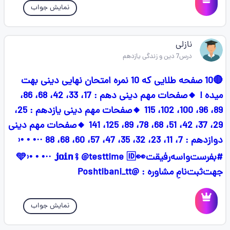
نمایش جواب
نازلی
درس7 دین و زندگی یازدهم
🔴10 صفحه طلایی که 10 نمره امتحان نهایی دینی بهت
میده ! 🔸صفحات مهم دینی دهم : 17، 33، 42، 68، 86،
89، 96، 100، 102، 115 🔸صفحات مهم دینی یازدهم : 25،
29، 37، 42، 51، 68، 78، 89، 125، 141 🔸صفحات مهم دینی
دوازدهم : 7، 11، 23، 32، 35، 47، 57، 60، 68، 88 ··• • •‹
#بفرست‌واسه‌رفیقت👀🩵›• • •·· 𝗷𝗼𝗶𝗻 ⨟ @testtime 🆔
جهت‌ثبت‌نامِ مشاوره : @Poshtibani_tt
نمایش جواب