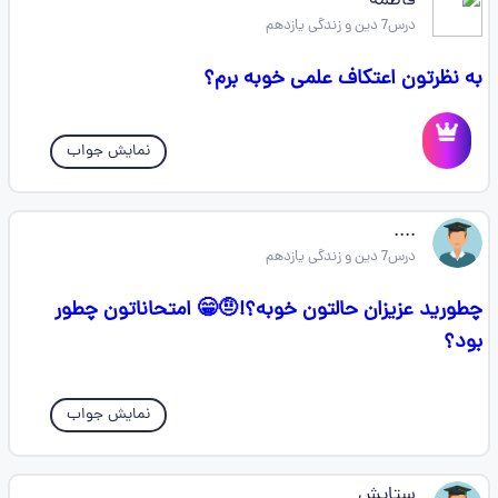
فاطمه
درس7 دین و زندگی یازدهم
به نظرتون اعتکاف علمی خوبه برم؟
نمایش جواب
....
درس7 دین و زندگی یازدهم
چطورید عزیزان حالتون خوبه؟!🤨😁 امتحاناتون چطور
بود؟
نمایش جواب
ستایش