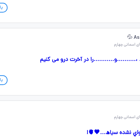
پا
.........و...........را در آخرت درو می کنیم
پا
 ول‍‌ي ن‍‌ش‍‌ده س‍‌ی‍‌اھ...🖤🫀!