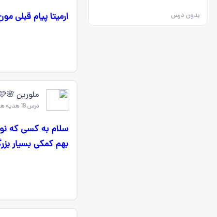
ارمیتا پیام قبلی 
بدون درس
ملورین 🌸🩷🩷
درس 19 هدیه های اسمانی چهارم
سلام به کسی که نو
بهم کمکی بسیار بزرگی 