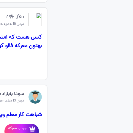
ᥣׁׅ֪ꪱׁׁׁׅׅׅׅ꯱ɑׁׅ 🤟⭐
درس 19 هدیه های اسمانی چهارم
بهتون معرکه فالو ک
سودا بابازاده
درس 19 هدیه های اسمانی چهارم
شباهت کار معلم وپی
جواب معرکه