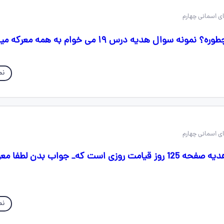
 سوال هدیه درس ۱۹ می خوام به همه معرکه میدم 🖤🖤
نم
سلام گوگولیا💗💖 هدیه صفحه 125 روز قیامت روزی است که_ جواب بدن لطفا
نم