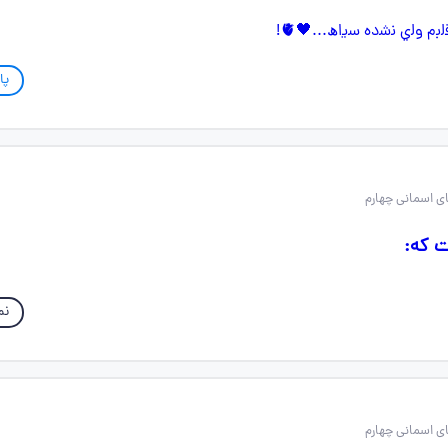
پا
ت که:
نم