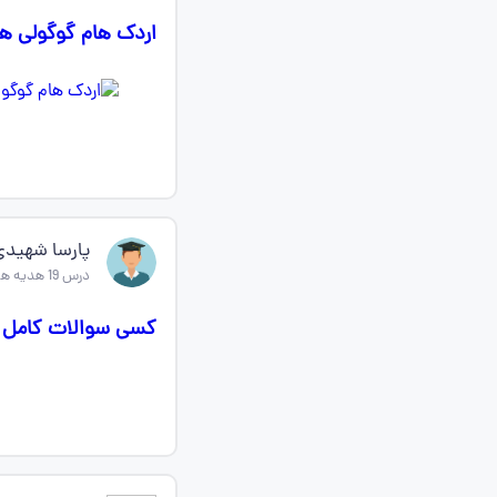
اردک هام گوگولی 
پارسا شهیدی
درس 19 هدیه های اسمانی چهارم
کسی سوالات کامل د