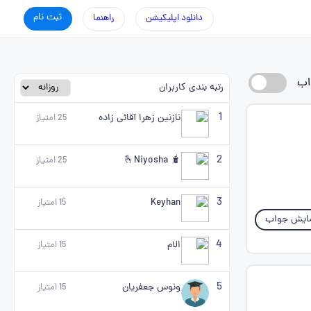
ثبت نام
دانلود اپلیکیشن
راهنما
اب
رتبه بندی کاربران
1
نازنين زهرا آقائی زاده
25
امتیاز
2
🫰Niyosha 🧋
25
امتیاز
3
Keyhan
15
امتیاز
ایش جواب
4
الام
15
امتیاز
5
ونوس جعفریان
15
امتیاز