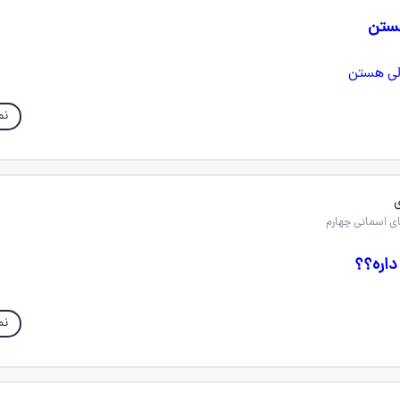
هستن
نم
اره؟؟
نم