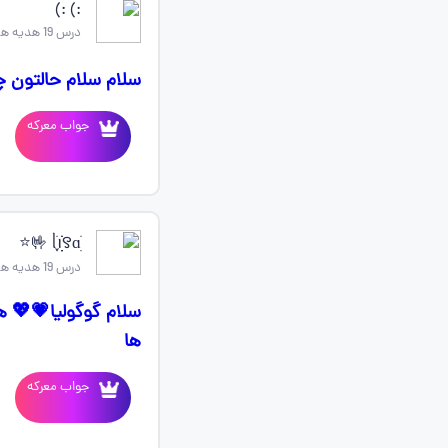
:) :)
درس 19 هدیه های اسمانی چهارم
سلام سلام حالتون چطوره؟ نمونه
جواب معرکه
ᥣׁׅ֪ꪱׁׁׁׅׅׅׅ꯱ɑׁׅ 🤟⭐
درس 19 هدیه های اسمانی چهارم
ها
جواب معرکه