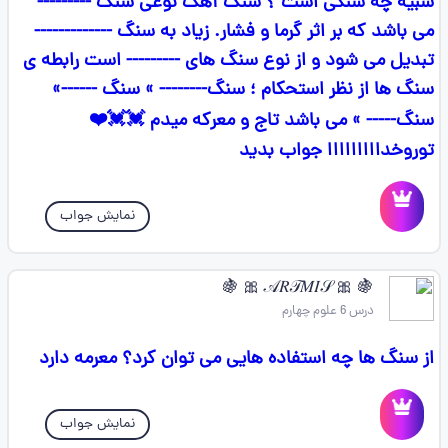
شبیه چه سنگی است ؟ سنگ‌ آهک نوعی سنگ ---------
می باشد که بر اثر گرما و فشار. زیاد به سنگ -------------
تبدیل می شود و از نوع سنگ های --------- است رابطه ی
سنگ ها از نظر استحکام ؛ سنگ‌-------- » سنگ ------»
سنگ----- » می باشد تاج و معرکه میدم 💓💓❤️
توروخدااااااااا جواب بدید
نمایش جواب
🍇 🎀 𝒜𝑅𝒯𝑀𝐼𝒮 🎀 🍇
درس 6 علوم چهارم
از سنگ ها چه استفاده هایی می توان کرد؟ معرمه دارد
نمایش جواب