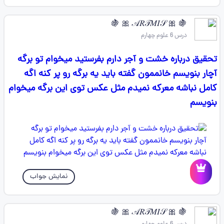
🍇 🎀 𝒜𝑅𝒯𝑀𝐼𝒮 🎀 🍇
درس 6 علوم چهارم
تحقیق درباره خشت و آجر دارم بفرستید میخوام تو برگه
آچار بنویسم خانممون گفته باید یه برگه رو پر کنه اگه
کامل نباشه معرکه نمیدم مثل عکس توی این برگه میخوام
بنویسم
نمایش جواب
🍇 🎀 𝒜𝑅𝒯𝑀𝐼𝒮 🎀 🍇