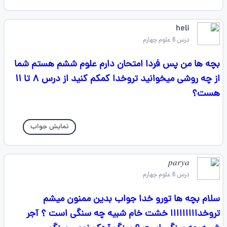
heli
درس 6 علوم چهارم
بچه ها من پس فردا امتحان دارم علوم ششم هستم شما
از چه روشی میخوانید تروخدا کمکم کنید از درس ۸ تا ۱۱
هست؟
نمایش جواب
𝑝𝑎𝑟𝑦𝑎
درس 6 علوم چهارم
سلام بچه ها تورو خدا جواب بدین ممنون میشم
تروخدااااااااا خشت خام شبیه چه سنگی است ؟ آجر