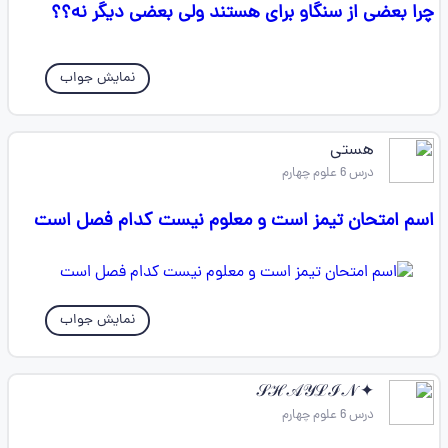
چرا بعضی از سنگاو برای هستند ولی بعضی دیگر نه؟؟
نمایش جواب
هستی
درس 6 علوم چهارم
اسم امتحان تیمز است و معلوم نیست کدام فصل است
نمایش جواب
✦ 𝒮ℋ𝒜𝒴ℒℐ𝒩
درس 6 علوم چهارم