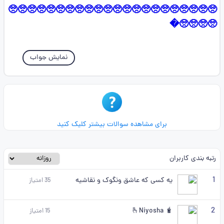
🥺🥺🥺🥺🥺🥺🥺🥺🥺🥺🥺🥺🥺🥺🥺🥺🥺🥺🥺🥺🥺🥺
🥺🥺🥺🥺�
نمایش جواب
برای مشاهده سوالات بیشتر کلیک کنید
رتبه بندی کاربران
1
یه کسی که عاشق ونگوک و نقاشیه
35
امتیاز
2
🫰Niyosha 🧋
15
امتیاز