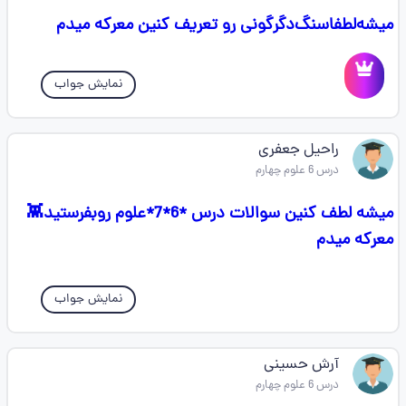
میشه‌لطفا‌سنگ‌دگرگونی ‌رو ‌تعریف ‌کنین‌ معرکه ‌میدم
نمایش جواب
راحیل جعفری
درس 6 علوم چهارم
میشه لطف کنین سوالات درس *6*7*علوم روبفرستید👾
معرکه میدم
نمایش جواب
آرش حسینی
درس 6 علوم چهارم