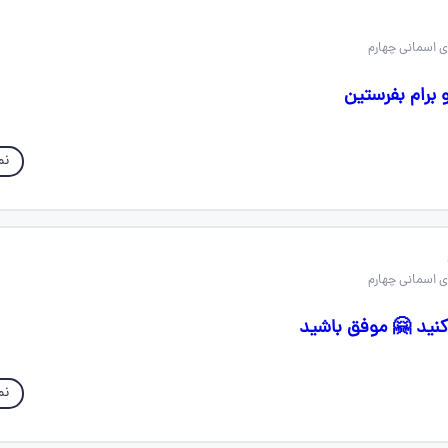
برام بفرستین
نم
 کنید 🤗 موفق باشید
نم