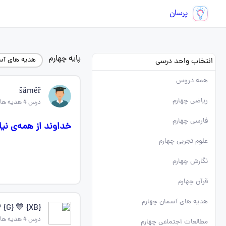
پرسان
پایه چهارم
هدیه های آس
انتخاب واحد درسی
همه دروس
šâmêř
ریاضی چهارم
درس 4 هدیه های اسمانی چهارم
فارسی چهارم
خداوند از همه‌ی نی
علوم تجربی چهارم
نگارش چهارم
قرآن چهارم
هدیه های آسمان چهارم
{XB} 💙 MARi🩵 {G}
درس 4 هدیه های اسمانی چهارم
مطالعات اجتماعی چهارم