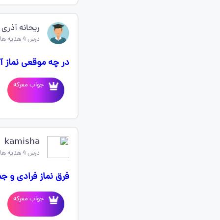
ریحانه آذری 
درس 4 هدیه های اسمانی چهارم
در چه موقعی نماز آ
جواب معرکه
𝗄︎𝖺𝗆︎𝗂𝗌𝗁︎𝖺
درس 4 هدیه های اسمانی چهارم
فرق نماز فرادی و ج
جواب معرکه