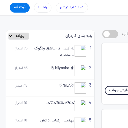
ثبت نام
دانلود اپلیکیشن
راهنما
اب
رتبه بندی کاربران
1
یه کسی که عاشق ونگوک
75
امتیاز
و نقاشیه
2
🫰Niyosha 🧋
45
امتیاز
3
♡NiLA♡
15
امتیاز
ایش جواب
4
𝒜𝒱𝒜🎀ℛ𝒜ℋ𝒜
10
امتیاز
5
مهدیس رضایی دانش
10
امتیاز