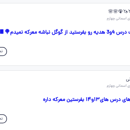
اشه معرکه نمیدم🍭🍫
نم
ی
۱۴ بفرستین معرکه داره
نم