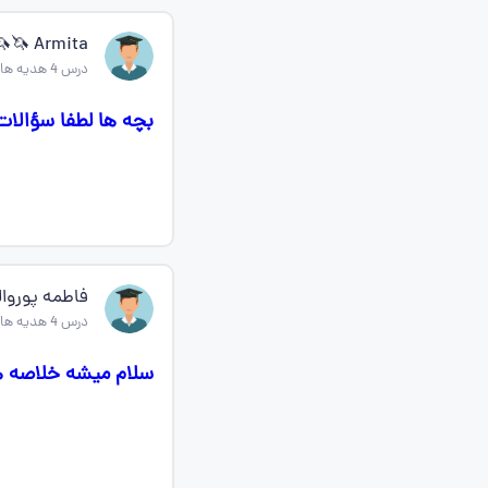
Armita 🦄🦄🦄🦚🌸🌸
درس 4 هدیه های اسمانی چهارم
بچه ها لطفا سؤالات درس 4و3 هدیه رو بفرستید از گوگل نب
فاطمه پوروال
درس 4 هدیه های اسمانی چهارم
سلام میشه خلاصه های درس های۱۳و