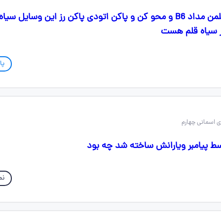
بچه های که سیاه قلمن مداد B6 و محو کن و پاکن اتودی پاکن رز این وسایل سی
سیاه قلم هست
پا
ط پیامبر ویارانش ساخته شد چه بود
نم