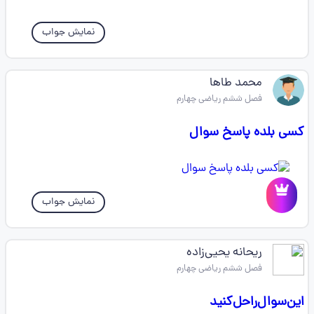
نمایش جواب
محمد طاها
فصل ششم ریاضی چهارم
کسی بلده پاسخ سوال
نمایش جواب
ریحانه ‌یحیی‌زاده
فصل ششم ریاضی چهارم
‌این‌سوال‌را‌حل‌کنید