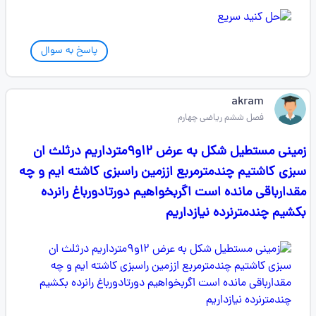
پاسخ به سوال
akram
فصل ششم ریاضی چهارم
زمینی مستطیل شکل به عرض ۱۲و۹مترداریم درثلث ان
سبزی کاشتیم چندمترمربع اززمین راسبزی کاشته ایم و چه
مقدارباقی مانده است اگربخواهیم دورتادورباغ رانرده
بکشیم چندمترنرده نیازداریم