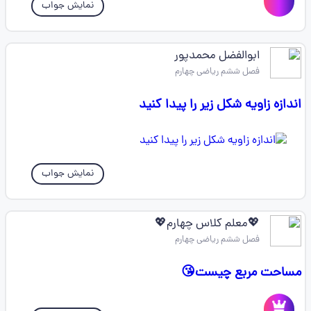
نمایش جواب
ابوالفضل محمدپور
فصل ششم ریاضی چهارم
اندازه زاویه شکل زیر را پیدا کنید
نمایش جواب
💖معلم کلاس چهارم💖
فصل ششم ریاضی چهارم
مساحت مربع چیست😘