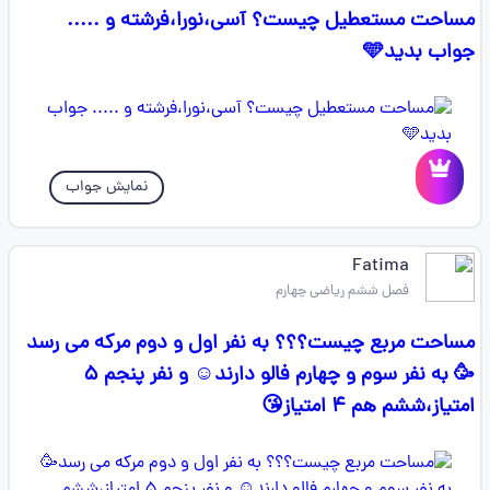
مساحت مستعطیل چیست؟ آسی،نورا،فرشته و .....
جواب بدید🩵
نمایش جواب
Fatima
فصل ششم ریاضی چهارم
مساحت مربع چیست؟؟؟ به نفر اول و دوم مرکه می رسد
🥳 به نفر سوم و چهارم فالو دارند☺️ و نفر پنجم ۵
امتیاز،ششم هم ۴ امتیاز😘