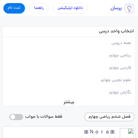
پرسان
ثبت نام
دانلود اپلیکیشن
راهنما
انتخاب واحد درسی
همه دروس
ریاضی چهارم
فارسی چهارم
علوم تجربی چهارم
نگارش چهارم
بیشتر
فصل ششم ریاضی چهارم
فقط سوالات با جواب
🎀Ｎｏｒａ🎀