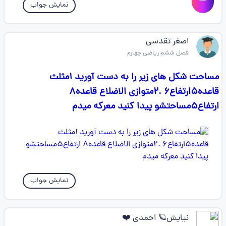
نمایش جواب
اصغر تقدسی
فصل ششم ریاضی چهارم
مساحت شکل های زیر را به دست آورید ۱مثلث
قاعده۵ارتفاع۶ .۲متوازی الاضلاع قاعده۸
ارتفاع۵مساحتشو پیدا کنید معرکه میدم
نمایش جواب
نیایش🪐 احمدی ❤️