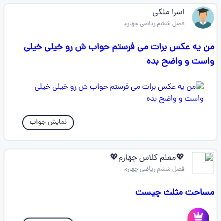
اسرا ملکی
فصل ششم ریاضی چهارم
من یه عکس برات می فرستم حواب ش رو خیلی خیلی
واست و واضح بده
نمایش جواب
💖معلم کلاس چهارم💖
فصل ششم ریاضی چهارم
مساحت مثلث چیست