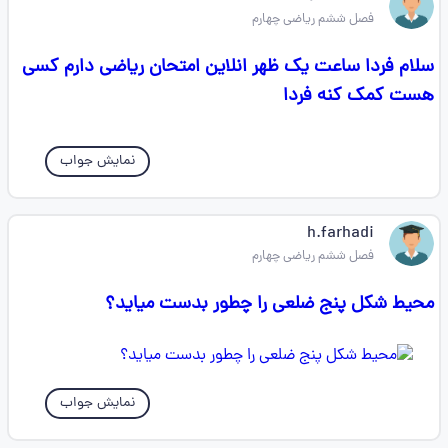
فصل ششم ریاضی چهارم
سلام فردا ساعت یک ظهر انلاین امتحان ریاضی دارم کسی
هست کمک کنه فردا
نمایش جواب
h.farhadi
فصل ششم ریاضی چهارم
محیط شکل پنج ضلعی را چطور بدست میاید؟
نمایش جواب