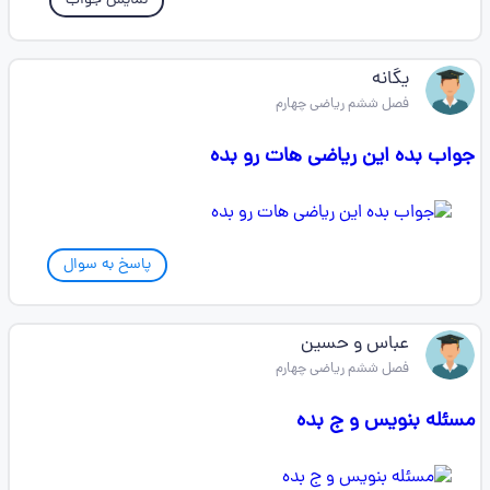
نمایش جواب
یگانه
فصل ششم ریاضی چهارم
جواب بده این ریاضی هات رو بده
پاسخ به سوال
عباس و حسین
فصل ششم ریاضی چهارم
مسئله بنویس و ج بده