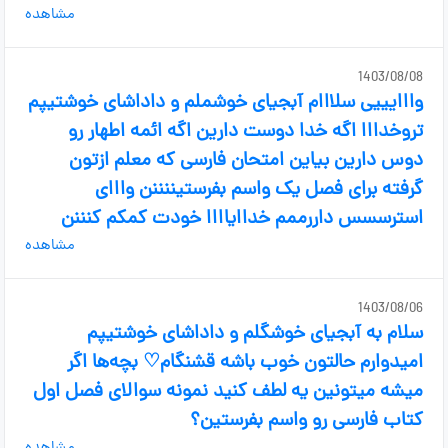
مشاهده
1403/08/08
وااایییی سلااام آبجیای خوشملم و داداشای خوشتیپم
تروخدااا اگه خدا دوست دارین اگه ائمه اطهار رو
دوس دارین بیاین امتحان فارسی که معلم ازتون
گرفته برای فصل یک واسم بفرستیننننن وااای
استرسسس داررممم خداایاااا خودت کمکم کنننن
مشاهده
1403/08/06
سلام به آبجیای خوشگلم و داداشای خوشتیپم
امیدوارم حالتون خوب باشه قشنگام♡ بچه‌ها اگر
میشه میتونین یه لطف کنید نمونه سوالای فصل اول
کتاب فارسی رو واسم بفرستین؟