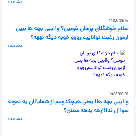
مشاهده
1403/09/14
سلام خوشگلای پرسان خوبین؟ وااییی بچه ها ببین
آزمون رغبت تواناییم رووو خوبه دیگه نههه؟
مشاهده
1403/09/01
وااییی بچه هاا یعنی هیچکدومم از شمایااان یه نمونه
سواال ندااارهه بدهه منننن؟
مشاهده