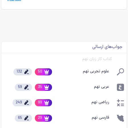
مشاهده
جواب‌های ارسالی
کتاب کار زبان نهم
علوم تجربی نهم
132
50
عربی نهم
59
35
ریاضی نهم
249
99
فارسی نهم
65
29