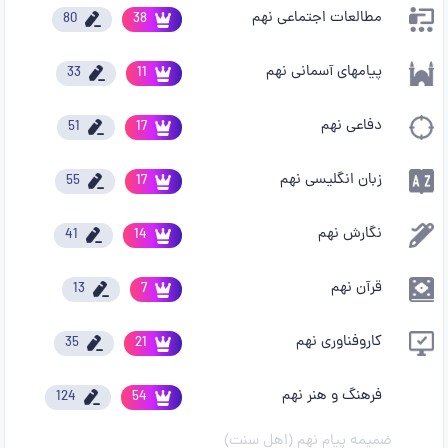
مطالعات اجتماعی نهم
80
38
پیامهای آسمانی نهم
33
11
دفاعی نهم
51
17
زبان انگلیسی نهم
55
17
نگارش نهم
41
14
قرآن نهم
13
7
کاروفناوری نهم
35
21
فرهنگ و هنر نهم
124
54
ضمیمه پیام نهم (اهل سنت)