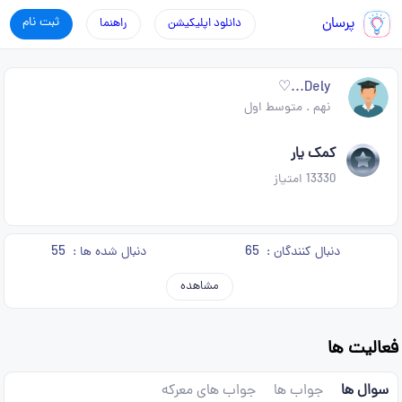
پرسان
ثبت نام
دانلود اپلیکیشن
راهنما
Dely...♡
نهم
.
متوسط اول
کمک یار
13330
امتیاز
55
65
دنبال کنندگان :
دنبال شده ها :
مشاهده
فعالیت ها
سوال ها
جواب ها
جواب های معرکه