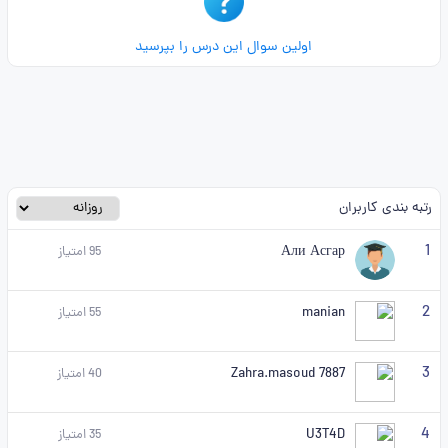
اولین سوال این درس را بپرسید
رتبه بندی کاربران
1
Али Асгар
95
امتیاز
2
manian
55
امتیاز
3
Zahra.masoud 7887
40
امتیاز
4
U3T4D
35
امتیاز